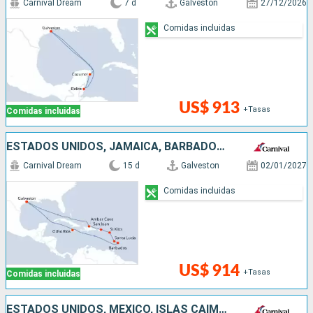
Carnival Dream
7 d
Galveston
27/12/2026
Comidas incluidas
US$ 913
+Tasas
Comidas incluidas
ESTADOS UNIDOS, JAMAICA, BARBADOS, SANTA LUCIA, ANTIGUA Y BARBUDA, PUERTO RICO, REPÚBLICA DOMINICANA
Carnival Dream
15 d
Galveston
02/01/2027
Comidas incluidas
US$ 914
+Tasas
Comidas incluidas
ESTADOS UNIDOS, MÉXICO, ISLAS CAIMÁN, JAMAICA