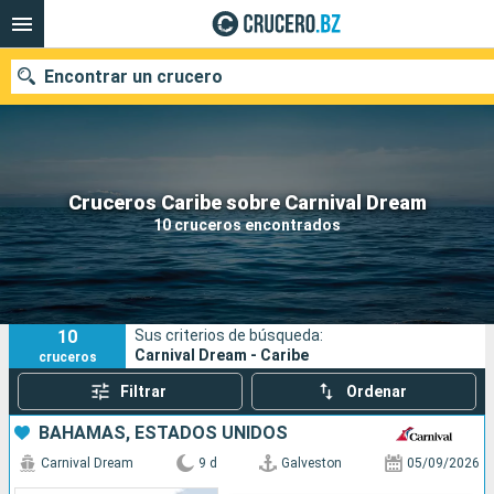
Encontrar un crucero
Nuestros destinos
Cruceros Caribe sobre Carnival Dream
10 cruceros encontrados
Fecha de salida
Puertos
Compañías
10
Sus criterios de búsqueda:
Buscar
Carnival Dream - Caribe
cruceros
Filtrar
Ordenar
BAHAMAS, ESTADOS UNIDOS
Carnival Dream
9 d
Galveston
05/09/2026