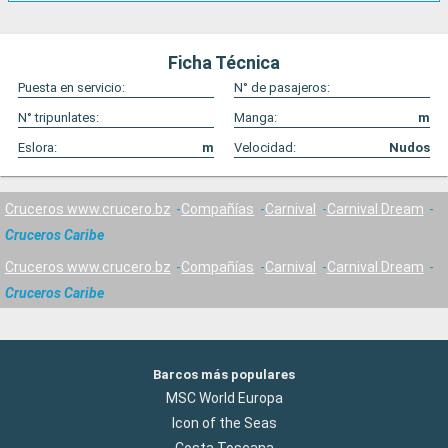
Ficha Técnica
Puesta en servicio:
N° de pasajeros:
N° tripunlates:
Manga:
m
Eslora:
m
Velocidad:
Nudos
Cruceros www.crucero.bz
Compañías
Carnival
Carnival Dream
Cruceros Caribe
Cruceros www.crucero.bz
Compañías
Carnival
Carnival Dream
Cruceros Caribe
Barcos más populares
MSC World Europa
Icon of the Seas
Costa Toscana