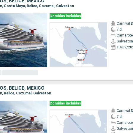
S, BELICE, MÉXICO
ton, Costa Maya, Belice, Cozumel, Galveston
Comidas incluidas
Carnival 
7 d
Camarote
Galveston
13/09/20
S, BELICE, MÉXICO
on, Belice, Cozumel, Galveston
Comidas incluidas
Carnival 
7 d
Camarote
Galveston