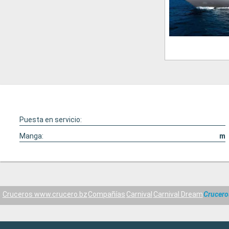
Puesta en servicio:
Manga:
m
Cruceros www.crucero.bz
Compañías
Carnival
Carnival Dream
Crucero