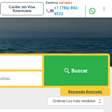
Estamos
cerrados
Caribe sin Visa
+1 (786) 842-
Americana
4533
Buscar
añías
Búsqueda Avanzada
Ordenar Los más vendidos