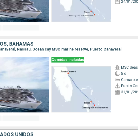
24/01/20
DOS, BAHAMAS
 Canaveral, Nassau, Ocean cay MSC marine reserve, Puerto Canaveral
Comidas incluidas
MSC Seas
5 d
Camarote
Puerto Ca
31/01/20
TADOS UNIDOS