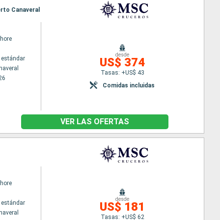
erto Canaveral
hore
desde
 estándar
US$ 374
naveral
Tasas: +US$ 43
26
Comidas incluidas
VER LAS OFERTAS
hore
desde
 estándar
US$ 181
naveral
Tasas: +US$ 62