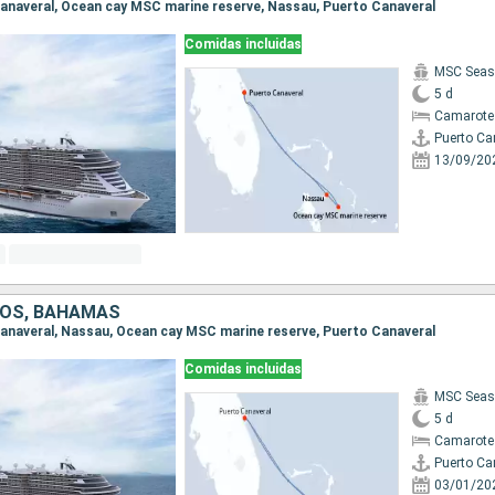
 Canaveral, Ocean cay MSC marine reserve, Nassau, Puerto Canaveral
Comidas incluidas
MSC Seas
5 d
Camarote
Puerto Ca
13/09/20
DOS, BAHAMAS
 Canaveral, Nassau, Ocean cay MSC marine reserve, Puerto Canaveral
Comidas incluidas
MSC Seas
5 d
Camarote
Puerto Ca
03/01/20