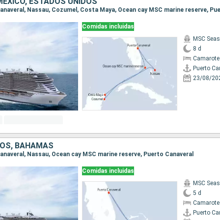
ÉXICO, ESTADOS UNIDOS
 Canaveral, Nassau, Cozumel, Costa Maya, Ocean cay MSC marine reserve, Pu
Comidas incluidas
MSC Seas
8 d
Camarote
Puerto Ca
23/08/20
DOS, BAHAMAS
 Canaveral, Nassau, Ocean cay MSC marine reserve, Puerto Canaveral
Comidas incluidas
MSC Seas
5 d
Camarote
Puerto Ca