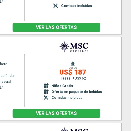
27
Comidas incluidas
VER LAS OFERTAS
hore
desde
US$ 187
 estándar
Tasas: +US$ 62
naveral
Niños Gratis
27
Oferta en paquete de bebidas
Comidas incluidas
VER LAS OFERTAS