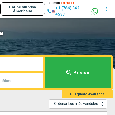
Estamos
cerrados
Caribe sin Visa
+1 (786) 842-
Americana
4533
e
Buscar
añías
Búsqueda Avanzada
Ordenar Los más vendidos