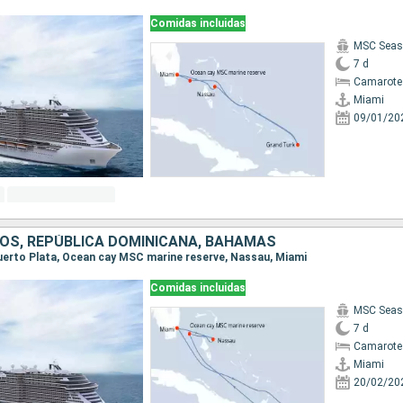
Comidas incluidas
MSC Seas
7 d
Camarote
Miami
09/01/20
OS, REPÚBLICA DOMINICANA, BAHAMAS
 Puerto Plata, Ocean cay MSC marine reserve, Nassau, Miami
Comidas incluidas
MSC Seas
7 d
Camarote
Miami
20/02/20