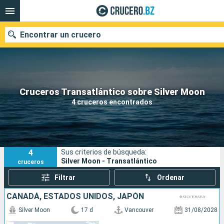
Encontrar un crucero
Nuestros destinos
Cruceros Transatlántico sobre Silver Moon
4 cruceros encontrados
Fecha de salida
Puertos
Compañías
4
Sus criterios de búsqueda:
Buscar
Silver Moon - Transatlántico
cruceros
Filtrar
Ordenar
CANADÁ, ESTADOS UNIDOS, JAPÓN
Silver Moon
17 d
Vancouver
31/08/2028