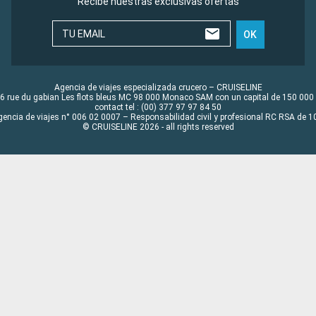
Recibe nuestras exclusivas ofertas
TU EMAIL
OK
Agencia de viajes especializada crucero – CRUISELINE
6 rue du gabian Les flots bleus MC 98 000 Monaco SAM con un capital de 150 000
contact tel : (00) 377 97 97 84 50
gencia de viajes n° 006 02 0007 – Responsabilidad civil y profesional RC RSA de
© CRUISELINE 2026 - all rights reserved