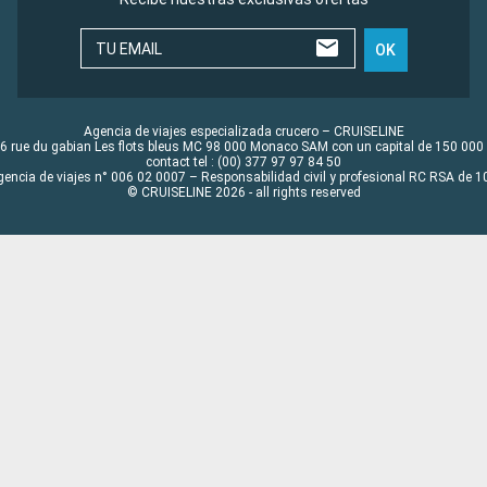
TU EMAIL
OK
Agencia de viajes especializada crucero – CRUISELINE
6 rue du gabian Les flots bleus MC 98 000 Monaco SAM con un capital de 150 000
contact tel : (00) 377 97 97 84 50
gencia de viajes n° 006 02 0007 – Responsabilidad civil y profesional RC RSA de
© CRUISELINE 2026 - all rights reserved