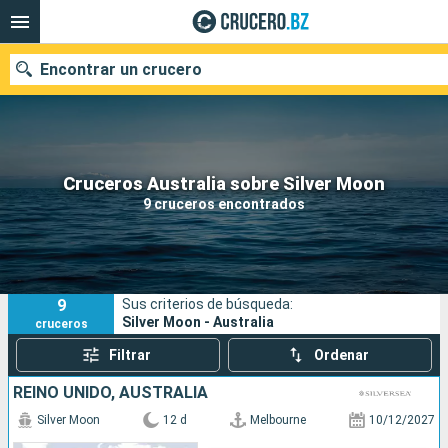
Encontrar un crucero
Nuestros destinos
Cruceros Australia sobre Silver Moon
9 cruceros encontrados
Fecha de salida
Puertos
Compañías
9
Sus criterios de búsqueda:
Buscar
Silver Moon - Australia
cruceros
Filtrar
Ordenar
REINO UNIDO, AUSTRALIA
Silver Moon
12 d
Melbourne
10/12/2027