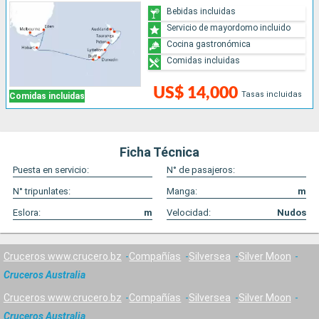
Bebidas incluidas
Servicio de mayordomo incluido
Cocina gastronómica
Comidas incluidas
US$ 14,000
Tasas incluidas
Comidas incluidas
Ficha Técnica
Puesta en servicio:
N° de pasajeros:
N° tripunlates:
Manga:
m
Eslora:
m
Velocidad:
Nudos
Cruceros www.crucero.bz
Compañías
Silversea
Silver Moon
Cruceros Australia
Cruceros www.crucero.bz
Compañías
Silversea
Silver Moon
Cruceros Australia