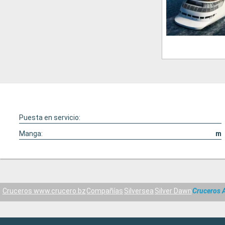
Puesta en servicio:
Manga:
m
Cruceros www.crucero.bz
Compañías
Silversea
Silver Dawn
Cruceros A