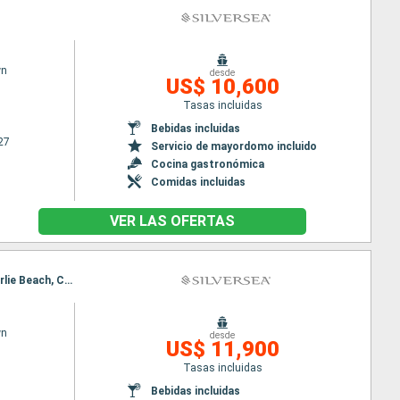
wn
desde
US$ 10,600
Tasas incluidas
Bebidas incluidas
27
Servicio de mayordomo incluido
Cocina gastronómica
Comidas incluidas
VER LAS OFERTAS
Itinerario : Brisbane, Airlie Beach, Cairns, Darwin, Benoa, Lembar, Semarang, Singapur, Brisbane, Airlie Beach, Cairns, Darwin, Benoa, Lembar, Semarang, Singapur
wn
desde
US$ 11,900
Tasas incluidas
Bebidas incluidas