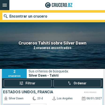
Encontrar un crucero
Nuestros destinos
Cruceros Tahití sobre Silver Dawn
2 cruceros encontrados
Fecha de salida
Puertos
Compañías
2
Sus criterios de búsqueda:
Buscar
Silver Dawn - Tahití
cruceros
Filtrar
Ordenar
ESTADOS UNIDOS, FRANCIA
Silver Dawn
23 d
Los Angeles
08/01/2027