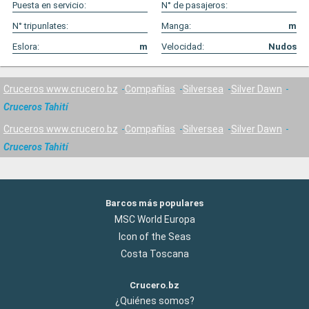
Puesta en servicio:
N° de pasajeros:
N° tripunlates:
Manga:
m
Eslora:
m
Velocidad:
Nudos
Cruceros www.crucero.bz
Compañías
Silversea
Silver Dawn
Cruceros Tahití
Cruceros www.crucero.bz
Compañías
Silversea
Silver Dawn
Cruceros Tahití
Barcos más populares
MSC World Europa
Icon of the Seas
Costa Toscana
Crucero.bz
¿Quiénes somos?