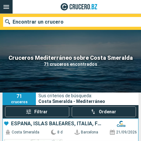
Encontrar un crucero
Nuestros destinos
Cruceros Mediterráneo sobre Costa Smeralda
71 cruceros encontrados
Fecha de salida
Puertos
Compañías
71
Sus criterios de búsqueda:
Buscar
Costa Smeralda - Mediterráneo
cruceros
Filtrar
Ordenar
ESPAÑA, ISLAS BALEARES, ITALIA, FRANCIA
Costa Smeralda
8 d
Barcelona
21/09/2026