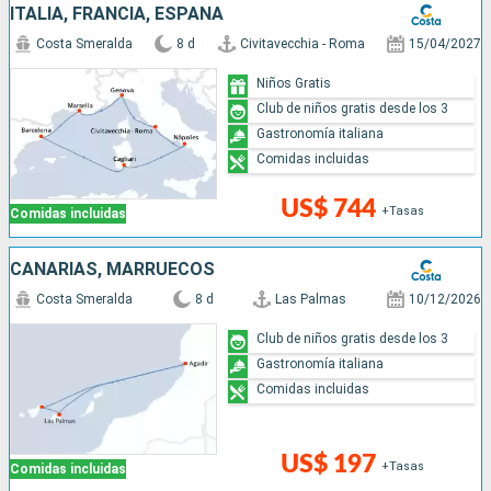
ITALIA, FRANCIA, ESPAÑA
Costa Smeralda
8 d
Civitavecchia - Roma
15/04/2027
Niños Gratis
Club de niños gratis desde los 3
Gastronomía italiana
Comidas incluidas
US$ 744
+Tasas
Comidas incluidas
CANARIAS, MARRUECOS
Costa Smeralda
8 d
Las Palmas
10/12/2026
Club de niños gratis desde los 3
Gastronomía italiana
Comidas incluidas
US$ 197
+Tasas
Comidas incluidas