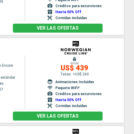
26
Créditos para excursiones
Hasta 50% Off
Comidas incluidas
VER LAS OFERTAS
desde
n Encore
US$ 439
Tasas: +US$ 260
 estándar
Animaciones Incluidas
es
Paquete WiFi*
27
Créditos para excursiones
Hasta 50% Off
Comidas incluidas
VER LAS OFERTAS