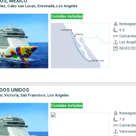
OS, MÉXICO
geles, Cabo san Lucas, Ensenada, Los Angeles
Comidas incluidas
Norwegia
6 d
Camarote
Los Angel
08/02/20
DOS UNIDOS
er, Victoria, San Francisco, Los Angeles
Comidas incluidas
Norwegia
7 d
Camarote
Vancouve