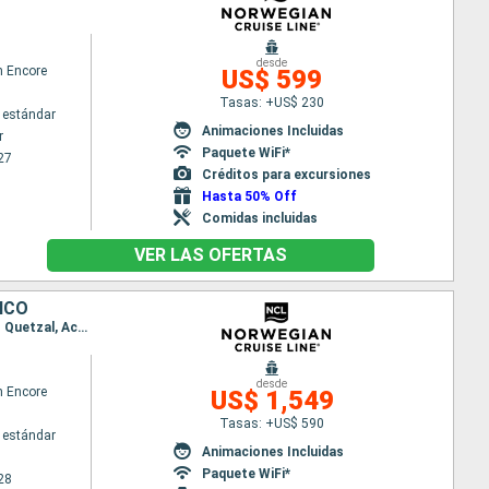
desde
n Encore
US$ 599
Tasas: +US$ 230
 estándar
Animaciones Incluidas
r
Paquete WiFi*
27
Créditos para excursiones
Hasta 50% Off
Comidas incluidas
VER LAS OFERTAS
ICO
Itinerario : Miami, Cartagena de Indias, Colón - Panama, Canal de Panama, Puerta caldera, Puerto Quetzal, Acapulco, Cabo san Lucas, Los Angeles
desde
n Encore
US$ 1,549
Tasas: +US$ 590
 estándar
Animaciones Incluidas
Paquete WiFi*
28