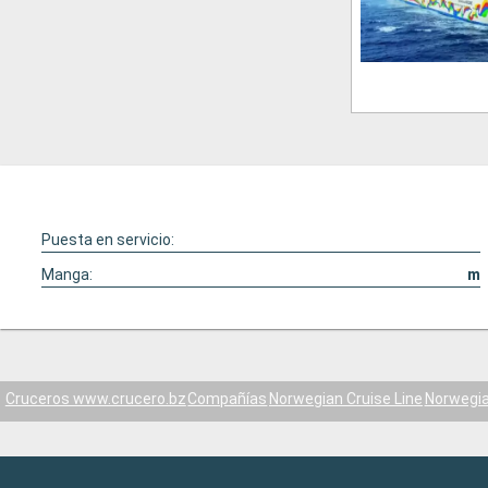
Puesta en servicio:
Manga:
m
Cruceros www.crucero.bz
Compañías
Norwegian Cruise Line
Norwegia