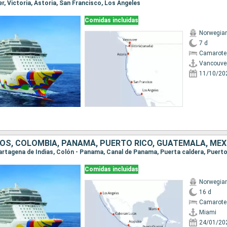
er, Victoria, Astoria, San Francisco, Los Angeles
Comidas incluidas
Norwegia
7 d
Camarote
Vancouve
11/10/20
OS, COLOMBIA, PANAMÁ, PUERTO RICO, GUATEMALA, MÉX
Comidas incluidas
Norwegia
16 d
Camarote
Miami
24/01/20