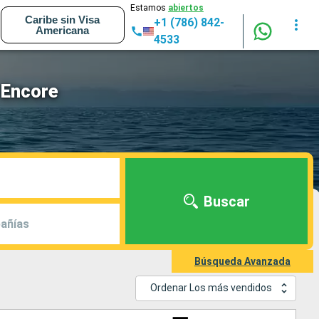
Estamos
abiertos
Caribe sin Visa
+1 (786) 842-
Americana
4533
 Encore
Buscar
añías
Búsqueda Avanzada
Ordenar Los más vendidos