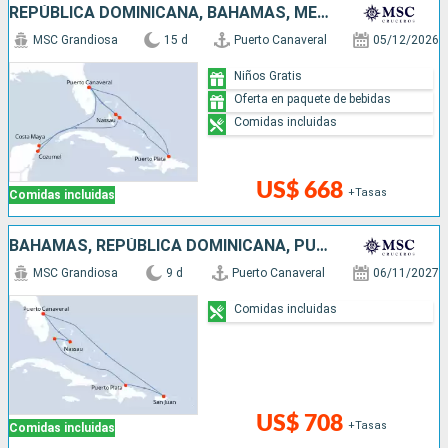
REPÚBLICA DOMINICANA, BAHAMAS, MÉXICO, ESTADOS UNIDOS
MSC Grandiosa
15 d
Puerto Canaveral
05/12/2026
Niños Gratis
Oferta en paquete de bebidas
Comidas incluidas
US$ 668
+Tasas
Comidas incluidas
BAHAMAS, REPÚBLICA DOMINICANA, PUERTO RICO, ESTADOS UNIDOS
MSC Grandiosa
9 d
Puerto Canaveral
06/11/2027
Comidas incluidas
US$ 708
+Tasas
Comidas incluidas