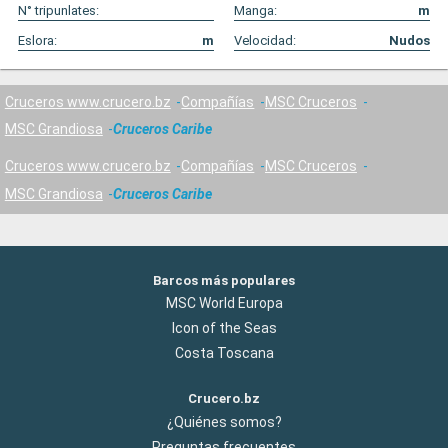
N° tripunlates:
Manga:
m
Eslora:
m
Velocidad:
Nudos
Cruceros www.crucero.bz
Compañías
MSC Cruceros
MSC Grandiosa
Cruceros Caribe
Cruceros www.crucero.bz
Compañías
MSC Cruceros
MSC Grandiosa
Cruceros Caribe
Barcos más populares
MSC World Europa
Icon of the Seas
Costa Toscana
Crucero.bz
¿Quiénes somos?
Preguntas frecuentes