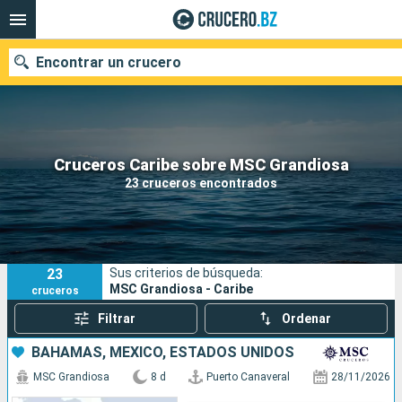
Encontrar un crucero
Nuestros destinos
Cruceros Caribe sobre MSC Grandiosa
23 cruceros encontrados
Fecha de salida
Puertos
Compañías
23
Sus criterios de búsqueda:
Buscar
MSC Grandiosa - Caribe
cruceros
Filtrar
Ordenar
BAHAMAS, MÉXICO, ESTADOS UNIDOS
MSC Grandiosa
8 d
Puerto Canaveral
28/11/2026