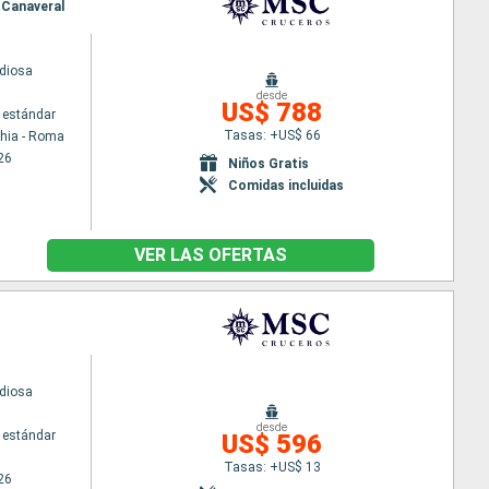
o Canaveral
diosa
desde
US$ 788
 estándar
Tasas: +US$ 66
chia - Roma
26
Niños Gratis
Comidas incluidas
VER LAS OFERTAS
diosa
desde
 estándar
US$ 596
Tasas: +US$ 13
26