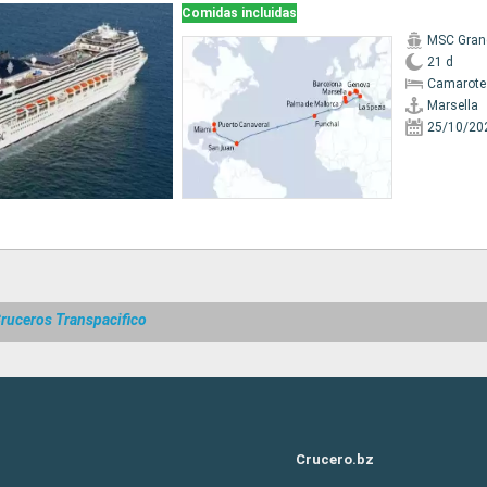
Comidas incluidas
MSC Gran
21 d
Camarote
Marsella
25/10/20
ruceros Transpacifico
Crucero.bz