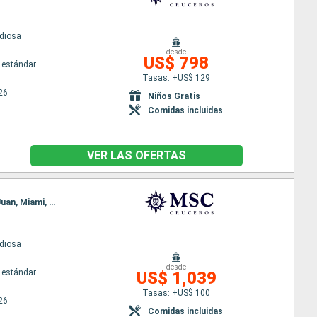
diosa
desde
US$ 798
 estándar
Tasas: +US$ 129
26
Niños Gratis
Comidas incluidas
VER LAS OFERTAS
Itinerario : Genova, La Spezia, Civitavecchia - Roma, Palma de Mallorca, Barcelona, Funchal, San Juan, Miami, Puerto Canaveral
diosa
desde
 estándar
US$ 1,039
Tasas: +US$ 100
26
Comidas incluidas