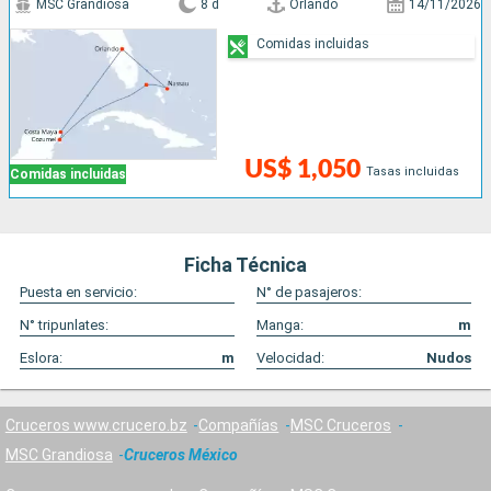
MSC Grandiosa
8 d
Orlando
14/11/2026
Comidas incluidas
US$ 1,050
Tasas incluidas
Comidas incluidas
Ficha Técnica
Puesta en servicio:
N° de pasajeros:
N° tripunlates:
Manga:
m
Eslora:
m
Velocidad:
Nudos
Cruceros www.crucero.bz
Compañías
MSC Cruceros
MSC Grandiosa
Cruceros México