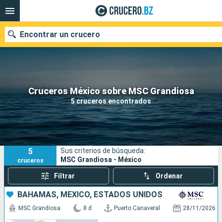
Encontrar un crucero
Nuestros destinos
Cruceros México sobre MSC Grandiosa
5 cruceros encontrados
Fecha de salida
Puertos
Compañías
5
Sus criterios de búsqueda:
Buscar
MSC Grandiosa - México
cruceros
Filtrar
Ordenar
BAHAMAS, MÉXICO, ESTADOS UNIDOS
MSC Grandiosa
8 d
Puerto Canaveral
28/11/2026