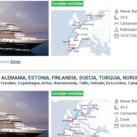
Comidas incluidas
Nieuw St
29 d
Camarote
Rotterda
10/07/20
arque:
Dover
Comidas incluidas
Nieuw St
43 d
Camarote
Dover
25/06/20