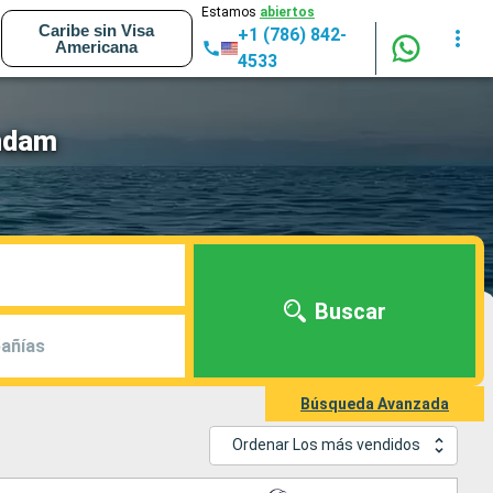
Estamos
abiertos
Caribe sin Visa
+1 (786) 842-
Americana
4533
endam
Buscar
añías
Búsqueda Avanzada
Ordenar Los más vendidos