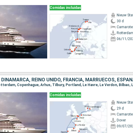
Comidas incluidas
Nieuw St
30 d
Camarote
Rotterda
06/11/20
Comidas incluidas
Nieuw St
29 d
Camarote
Dover
09/07/20