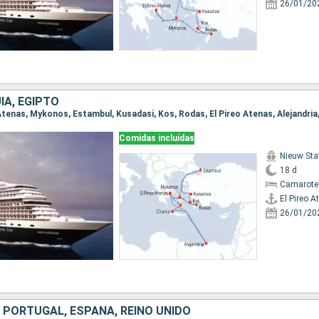
26/01/20
ÍA, EGIPTO
Comidas incluidas
Nieuw St
18 d
Camarote
El Pireo A
26/01/20
 PORTUGAL, ESPAÑA, REINO UNIDO