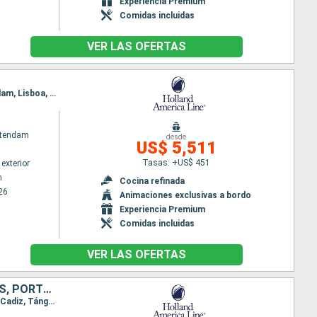
Experiencia Premium
Comidas incluidas
VER LAS OFERTAS
Itinerario : Rotterdam, Alesund, Trondheim, Tromso, Alta, Andalsnes, Bergen, Stavanger, Rotterdam, Lisboa, Cadiz, Malaga, Alicante, Cartagena, Gibraltar, Oporto, Rotterdam
atendam
desde
US$ 5,511
Tasas: +US$ 451
exterior
m
Cocina refinada
26
Animaciones exclusivas a bordo
Experiencia Premium
Comidas incluidas
VER LAS OFERTAS
PAISES BAJOS, DINAMARCA, REINO UNIDO, FRANCIA, ESPAÑA, MARRUECOS, PORTUGAL
Itinerario : Rotterdam, Copenhague, Arhus, Tilbury, Portland, Le Havre, Le Verdon, Bilbao, Lisboa, Cadiz, Tánger, Malaga, Barcelona, Gibraltar, Oporto, Dover, Rotterdam