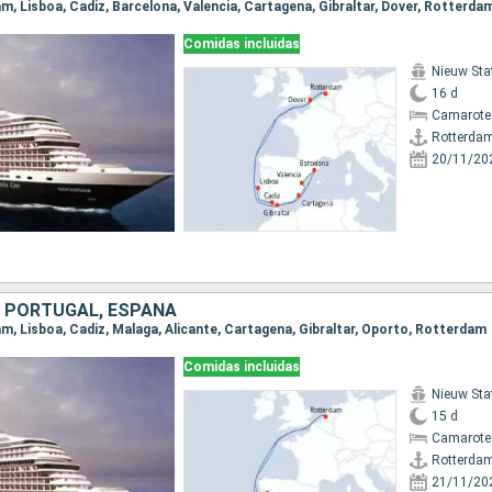
am, Lisboa, Cadiz, Barcelona, Valencia, Cartagena, Gibraltar, Dover, Rotterda
Comidas incluidas
Nieuw St
16 d
Camarote
Rotterda
20/11/20
, PORTUGAL, ESPAÑA
am, Lisboa, Cadiz, Malaga, Alicante, Cartagena, Gibraltar, Oporto, Rotterdam
Comidas incluidas
Nieuw St
15 d
Camarote
Rotterda
21/11/20