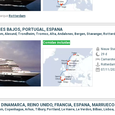
arque:
Rotterdam
SES BAJOS, PORTUGAL, ESPAÑA
Comidas incluidas
Nieuw St
29 d
Camarote 
Rotterda
07/11/20