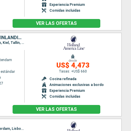
Experiencia Premium
Comidas incluidas
VER LAS OFERTAS
PAISES BAJOS, PORTUGAL, ESPAÑA, REINO UNIDO, ALEMANIA, ESTONIA, FINLANDIA, SUECIA, DINAMARCA
Itinerario : Rotterdam, Lisboa, Cadiz, Barcelona, Valencia, Cartagena, Gibraltar, Dover, Rotterdam, Kiel, Tallin, Helsinki, Estocolmo, Copenhague, Dover, Rotterdam
atendam
desde
US$ 4,473
Tasas: +US$ 660
 estándar
m
Cocina refinada
27
Animaciones exclusivas a bordo
Experiencia Premium
Comidas incluidas
VER LAS OFERTAS
Itinerario : Rotterdam, Alesund, Andalsnes, Trondheim, Tromso, Alta, Kristiansund, Bergen, Rotterdam, Lisboa, Cadiz, Barcelona, Valencia, Cartagena, Gibraltar, Dover, Rotterdam