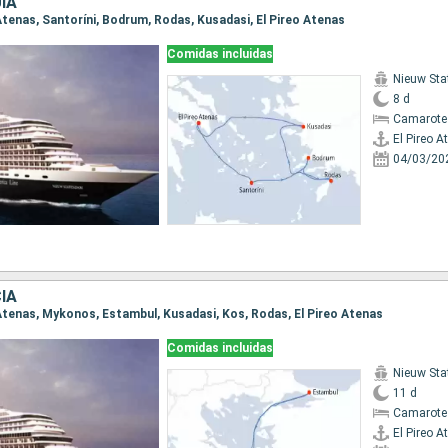
ÍA
o Atenas, Santoríni, Bodrum, Rodas, Kusadasi, El Pireo Atenas
Comidas incluidas
Nieuw St
8 d
Camarote
El Pireo A
04/03/20
IA
o Atenas, Mykonos, Estambul, Kusadasi, Kos, Rodas, El Pireo Atenas
Comidas incluidas
Nieuw St
11 d
Camarote
El Pireo A