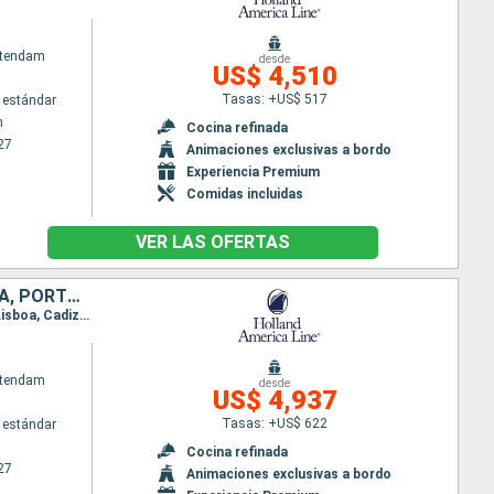
atendam
desde
US$ 4,510
Tasas: +US$ 517
 estándar
m
Cocina refinada
27
Animaciones exclusivas a bordo
Experiencia Premium
Comidas incluidas
VER LAS OFERTAS
PAISES BAJOS, DINAMARCA, REINO UNIDO, FRANCIA, MARRUECOS, ESPAÑA, PORTUGAL
Itinerario : Dover, Rotterdam, Copenhague, Arhus, Tilbury, Portland, Le Havre, Le Verdon, Bilbao, Lisboa, Cadiz, Tánger, Malaga, Barcelona, Gibraltar, Oporto, Dover
atendam
desde
US$ 4,937
Tasas: +US$ 622
 estándar
Cocina refinada
27
Animaciones exclusivas a bordo