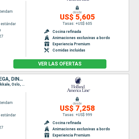
atendam
desde
US$ 5,605
Tasas: +US$ 605
 estándar
m
Cocina refinada
27
Animaciones exclusivas a bordo
Experiencia Premium
Comidas incluidas
VER LAS OFERTAS
PAISES BAJOS, ALEMANIA, ESTONIA, FINLANDIA, SUECIA, TURQUÍA, NORUEGA, DINAMARCA, REINO UNIDO, FRANCIA, ESPAÑA, MARRUECOS, PORTUGAL
Itinerario : Dover, Rotterdam, Copenhague, Arhus, Warnemunde, Tallin, Helsinki, Estocolmo, Canakkale, Oslo, Dover, Rotterdam, Copenhague, Arhus, Tilbury, Portland, Le Havre, Le Verdon, Bilbao, Lisboa, Cadiz, Tánger, Malaga, Barcelona, Gibraltar, Oporto, Dover
atendam
desde
US$ 7,258
Tasas: +US$ 999
 estándar
Cocina refinada
27
Animaciones exclusivas a bordo
Experiencia Premium