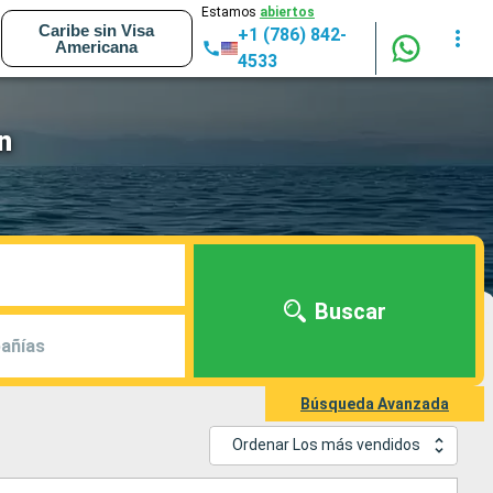
Estamos
abiertos
Caribe sin Visa
+1 (786) 842-
Americana
4533
n
Buscar
añías
Búsqueda Avanzada
Ordenar Los más vendidos