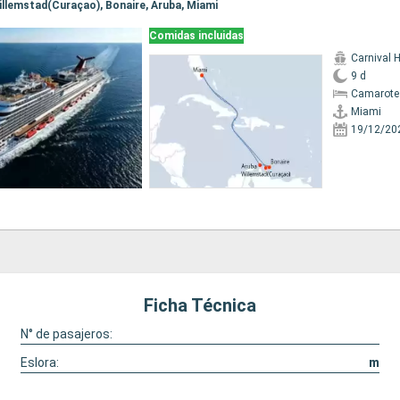
Willemstad(Curaçao), Bonaire, Aruba, Miami
Comidas incluidas
Carnival 
9 d
Camarote
Miami
19/12/20
Ficha Técnica
N° de pasajeros:
Eslora:
m