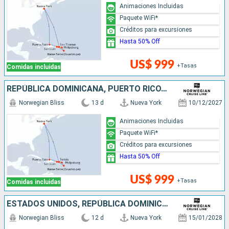
Animaciones Incluidas
Paquete WiFi*
Créditos para excursiones
Hasta 50% Off
US$ 999
+Tasas
Comidas incluidas
REPÚBLICA DOMINICANA, PUERTO RICO, SAN MARTÍN, ESTADOS UNIDOS
Norwegian Bliss
13 d
Nueva York
10/12/2027
Animaciones Incluidas
Paquete WiFi*
Créditos para excursiones
Hasta 50% Off
US$ 999
+Tasas
Comidas incluidas
ESTADOS UNIDOS, REPÚBLICA DOMINICANA, PUERTO RICO
Norwegian Bliss
12 d
Nueva York
15/01/2028