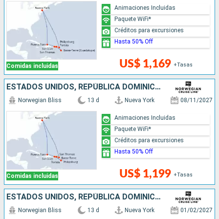
Animaciones Incluidas
Paquete WiFi*
Créditos para excursiones
Hasta 50% Off
US$ 1,169
+Tasas
Comidas incluidas
ESTADOS UNIDOS, REPÚBLICA DOMINICANA, PUERTO RICO, SAN MARTÍN
Norwegian Bliss
13 d
Nueva York
08/11/2027
Animaciones Incluidas
Paquete WiFi*
Créditos para excursiones
Hasta 50% Off
US$ 1,199
+Tasas
Comidas incluidas
ESTADOS UNIDOS, REPÚBLICA DOMINICANA, PUERTO RICO, SAN MARTÍN
Norwegian Bliss
13 d
Nueva York
01/02/2027