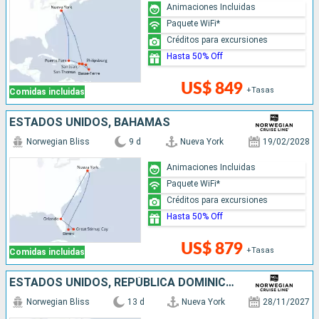
Animaciones Incluidas
Paquete WiFi*
Créditos para excursiones
Hasta 50% Off
US$ 849
+Tasas
Comidas incluidas
ESTADOS UNIDOS, BAHAMAS
Norwegian Bliss
9 d
Nueva York
19/02/2028
Animaciones Incluidas
Paquete WiFi*
Créditos para excursiones
Hasta 50% Off
US$ 879
+Tasas
Comidas incluidas
ESTADOS UNIDOS, REPÚBLICA DOMINICANA, PUERTO RICO, SAN MARTÍN
Norwegian Bliss
13 d
Nueva York
28/11/2027