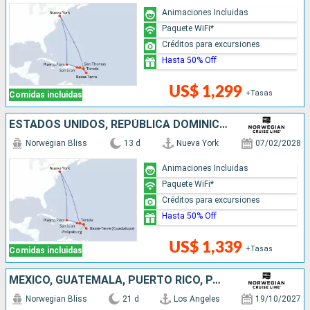
Animaciones Incluidas
Paquete WiFi*
Créditos para excursiones
Hasta 50% Off
US$ 1,299
+Tasas
Comidas incluidas
ESTADOS UNIDOS, REPÚBLICA DOMINICANA, PUERTO RICO, SAN MARTÍN
Norwegian Bliss
13 d
Nueva York
07/02/2028
Animaciones Incluidas
Paquete WiFi*
Créditos para excursiones
Hasta 50% Off
US$ 1,339
+Tasas
Comidas incluidas
MÉXICO, GUATEMALA, PUERTO RICO, PANAMÁ, COLOMBIA, JAMAICA, BAHAMAS, ESTADOS UNIDOS
Norwegian Bliss
21 d
Los Angeles
19/10/2027