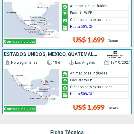
Animaciones Incluidas
Paquete WiFi*
Créditos para excursiones
Hasta 50% Off
US$ 1,699
+Tasas
Comidas incluidas
ESTADOS UNIDOS, MÉXICO, GUATEMALA, PUERTO RICO, PANAMÁ, COLOMBIA, JAMAICA, BAHAMAS
Norwegian Bliss
18 d
Los Angeles
19/10/2027
Animaciones Incluidas
Paquete WiFi*
Créditos para excursiones
Hasta 50% Off
US$ 1,699
+Tasas
Comidas incluidas
Ficha Técnica