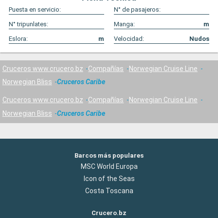
Puesta en servicio:
N° de pasajeros:
N° tripunlates:
Manga:
m
Eslora:
m
Velocidad:
Nudos
Cruceros www.crucero.bz
Compañías
Norwegian Cruise Line
Norwegian Bliss
Cruceros Caribe
Cruceros www.crucero.bz
Compañías
Norwegian Cruise Line
Norwegian Bliss
Cruceros Caribe
Barcos más populares
MSC World Europa
Icon of the Seas
Costa Toscana
Crucero.bz