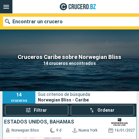
Encontrar un crucero
Nuestros destinos
Cruceros Caribe sobre Norwegian Bliss
14 cruceros encontrados
Fecha de salida
Puertos
Compañías
14
Sus criterios de búsqueda:
Buscar
Norwegian Bliss - Caribe
cruceros
Filtrar
Ordenar
ESTADOS UNIDOS, BAHAMAS
Norwegian Bliss
9 d
Nueva York
16/01/2027