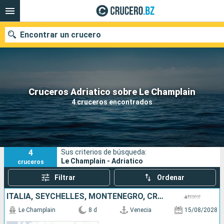
Encontrar un crucero
Nuestros destinos
Cruceros Adriatico sobre Le Champlain
4 cruceros encontrados
Fecha de salida
Puertos
Compañías
4
Sus criterios de búsqueda:
Buscar
Le Champlain - Adriatico
cruceros
Filtrar
Ordenar
ITALIA, SEYCHELLES, MONTENEGRO, CROACIA
Le Champlain
8 d
Venecia
15/08/2028