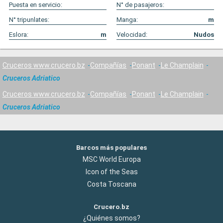
Puesta en servicio:
N° de pasajeros:
N° tripunlates:
Manga:
m
Eslora:
m
Velocidad:
Nudos
Cruceros www.crucero.bz
Compañías
Ponant
Le Champlain
Cruceros Adriatico
Cruceros www.crucero.bz
Compañías
Ponant
Le Champlain
Cruceros Adriatico
Barcos más populares
MSC World Europa
Icon of the Seas
Costa Toscana
Crucero.bz
¿Quiénes somos?