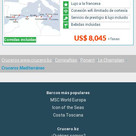
Lujo a la francesa
Conexión wifi ilimitado de cortesía
Servicio de prestigio & lujo incluido
Bebidas incluidas
US$ 8,045
+Tasas
Comidas incluidas
Cruceros www.crucero.bz
Compañías
Ponant
Le Champlain
Cruceros Mediterráneo
Barcos más populares
MSC World Europa
Icon of the Seas
Costa Toscana
Crucero.bz
¿Quiénes somos?