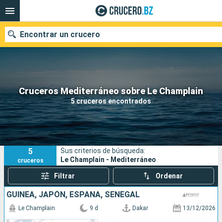
Encontrar un crucero
Nuestros destinos
Cruceros Mediterráneo sobre Le Champlain
5 cruceros encontrados
Fecha de salida
Puertos
Compañías
5
Sus criterios de búsqueda:
Buscar
Le Champlain - Mediterráneo
cruceros
Filtrar
Ordenar
GUINEA, JAPÓN, ESPAÑA, SENEGAL
Le Champlain
9 d
Dakar
13/12/2026