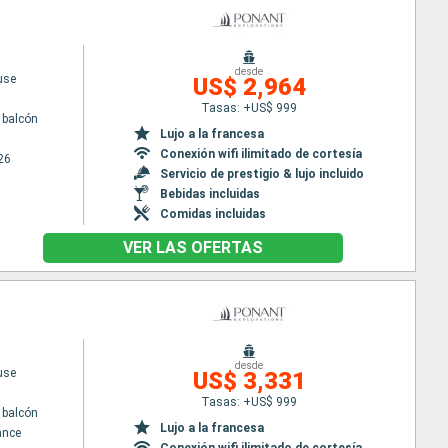
desde
use
US$ 2,964
Tasas: +US$ 999
 balcón
Lujo a la francesa
Conexión wifi ilimitado de cortesía
26
Servicio de prestigio & lujo incluido
Bebidas incluidas
Comidas incluidas
VER LAS OFERTAS
desde
use
US$ 3,331
Tasas: +US$ 999
 balcón
Lujo a la francesa
ance
Conexión wifi ilimitado de cortesía