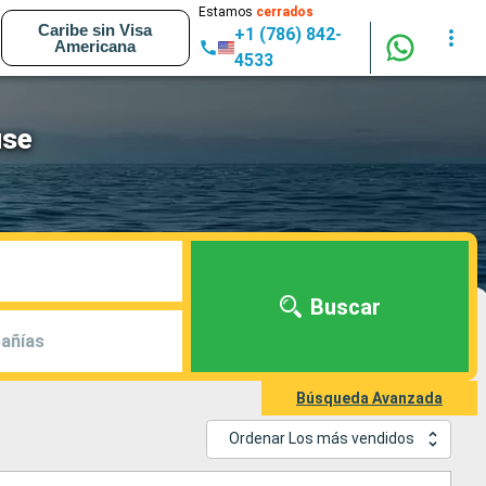
Estamos
cerrados
Caribe sin Visa
+1 (786) 842-
Americana
4533
use
Buscar
añías
Búsqueda Avanzada
Ordenar Los más vendidos