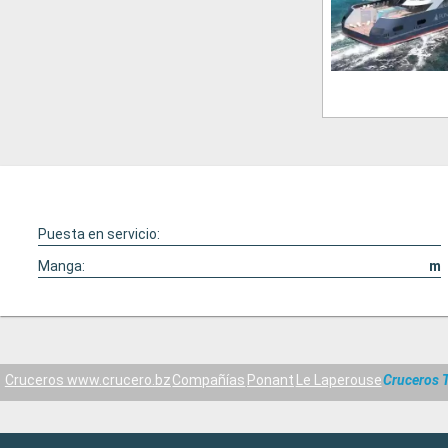
Puesta en servicio:
Manga:
m
Cruceros www.crucero.bz
Compañías
Ponant
Le Laperouse
Cruceros 