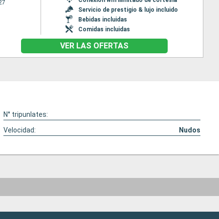
27
Servicio de prestigio & lujo incluido
Bebidas incluidas
Comidas incluidas
VER LAS OFERTAS
N° tripunlates:
Velocidad:
Nudos