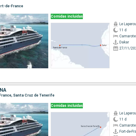
Fort-de-France
Comidas incluidas
Le Lapero
11 d
Camarote
Dakar
27/11/20
AÑA
-France, Santa Cruz de Tenerife
Comidas incluidas
Le Lapero
11 d
Camarote
Fort-de-Fr