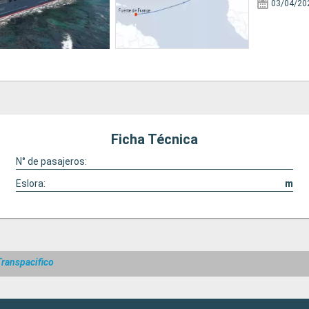
03/04/20
Ficha Técnica
N° de pasajeros:
Eslora:
m
Transpacifico