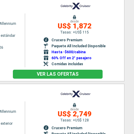
desde
Millennium
US$ 1,872
Tasas: +US$ 115
 estándar
Crucero Premium
Paquete All Included Disponible
26
Hasta -$600/cabina
60% Off en 2° pasajero
Comidas incluidas
VER LAS OFERTAS
desde
Millennium
US$ 2,749
Tasas: +US$ 128
exterior
Crucero Premium
Paquete All Included Disponible