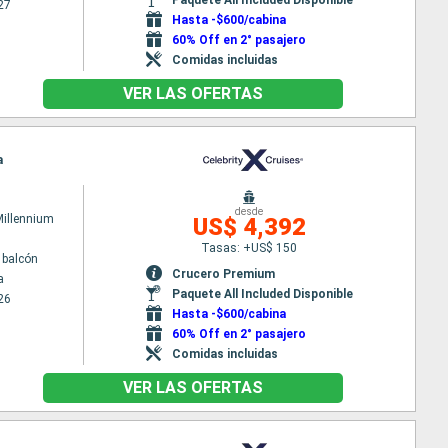
27
Hasta -$600/cabina
60% Off en 2° pasajero
Comidas incluidas
VER LAS OFERTAS
a
desde
Millennium
US$ 4,392
Tasas: +US$ 150
 balcón
Crucero Premium
a
Paquete All Included Disponible
26
Hasta -$600/cabina
60% Off en 2° pasajero
Comidas incluidas
VER LAS OFERTAS