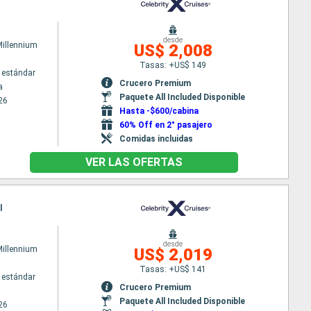
desde
Millennium
US$ 2,008
Tasas: +US$ 149
 estándar
Crucero Premium
a
Paquete All Included Disponible
26
Hasta -$600/cabina
60% Off en 2° pasajero
Comidas incluidas
VER LAS OFERTAS
l
desde
Millennium
US$ 2,019
Tasas: +US$ 141
 estándar
Crucero Premium
Paquete All Included Disponible
26