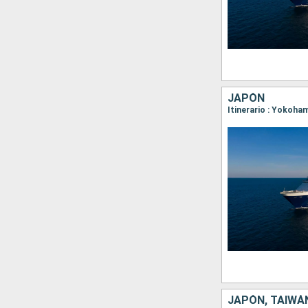
JAPÓN
Itinerario : Yokoha
JAPÓN, TAIWÁN