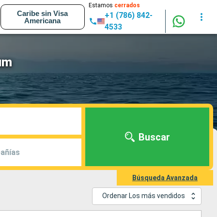
Estamos
cerrados
Caribe sin Visa
+1 (786) 842-
Americana
4533
ium
Buscar
añías
Búsqueda Avanzada
Ordenar Los más vendidos