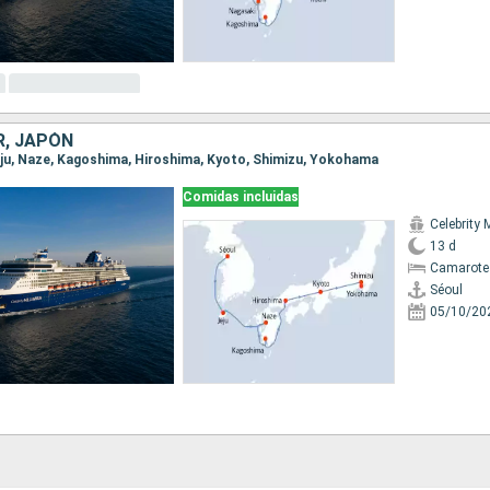
R, JAPÓN
 Jeju, Naze, Kagoshima, Hiroshima, Kyoto, Shimizu, Yokohama
Comidas incluidas
Celebrity 
13 d
Camarote
Séoul
05/10/20