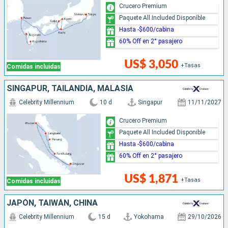
Crucero Premium
Paquete All Included Disponible
Hasta -$600/cabina
60% Off en 2° pasajero
US$ 3,050
+Tasas
Comidas incluidas
SINGAPUR, TAILANDIA, MALASIA
Celebrity Millennium
10 d
Singapur
11/11/2027
Crucero Premium
Paquete All Included Disponible
Hasta -$600/cabina
60% Off en 2° pasajero
US$ 1,871
+Tasas
Comidas incluidas
JAPÓN, TAIWÁN, CHINA
Celebrity Millennium
15 d
Yokohama
29/10/2026