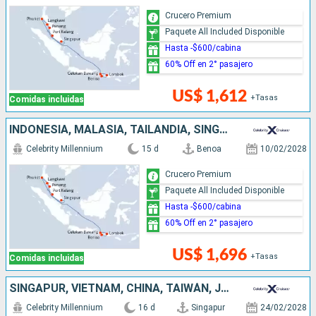
Crucero Premium
Paquete All Included Disponible
Hasta -$600/cabina
60% Off en 2° pasajero
US$ 1,612
+Tasas
Comidas incluidas
INDONESIA, MALASIA, TAILANDIA, SINGAPUR
Celebrity Millennium
15 d
Benoa
10/02/2028
Crucero Premium
Paquete All Included Disponible
Hasta -$600/cabina
60% Off en 2° pasajero
US$ 1,696
+Tasas
Comidas incluidas
SINGAPUR, VIETNAM, CHINA, TAIWÁN, JAPÓN
Celebrity Millennium
16 d
Singapur
24/02/2028