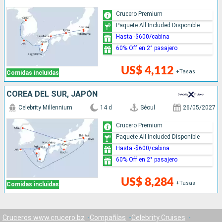
Crucero Premium
Paquete All Included Disponible
Hasta -$600/cabina
60% Off en 2° pasajero
US$ 4,112
+Tasas
Comidas incluidas
COREA DEL SUR, JAPÓN
Celebrity Millennium
14 d
Séoul
26/05/2027
Crucero Premium
Paquete All Included Disponible
Hasta -$600/cabina
60% Off en 2° pasajero
US$ 8,284
+Tasas
Comidas incluidas
Cruceros www.crucero.bz
Compañías
Celebrity Cruises