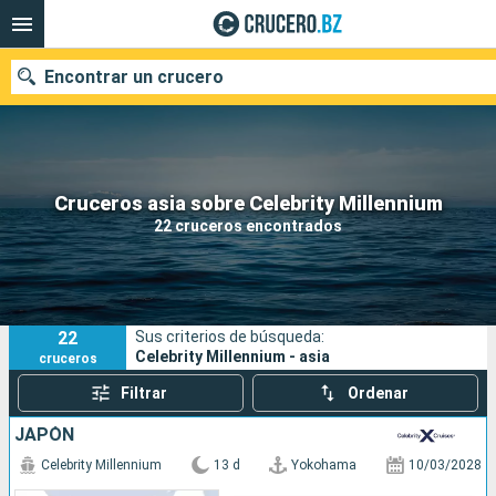
Encontrar un crucero
Nuestros destinos
Cruceros asia sobre Celebrity Millennium
22 cruceros encontrados
Fecha de salida
Puertos
Compañías
22
Sus criterios de búsqueda:
Buscar
Celebrity Millennium - asia
cruceros
Filtrar
Ordenar
JAPÓN
Celebrity Millennium
13 d
Yokohama
10/03/2028