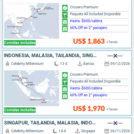
Crucero Premium
Paquete All Included Disponible
Hasta -$600/cabina
60% Off en 2° pasajero
US$ 1,863
+Tasas
Comidas incluidas
INDONESIA, MALASIA, TAILANDIA, SINGAPUR
Celebrity Millennium
13 d
Benoa
09/12/2026
Crucero Premium
Paquete All Included Disponible
Hasta -$600/cabina
60% Off en 2° pasajero
US$ 1,970
+Tasas
Comidas incluidas
SINGAPUR, TAILANDIA, MALASIA, INDONESIA
Celebrity Millennium
14 d
Singapur
26/11/2026