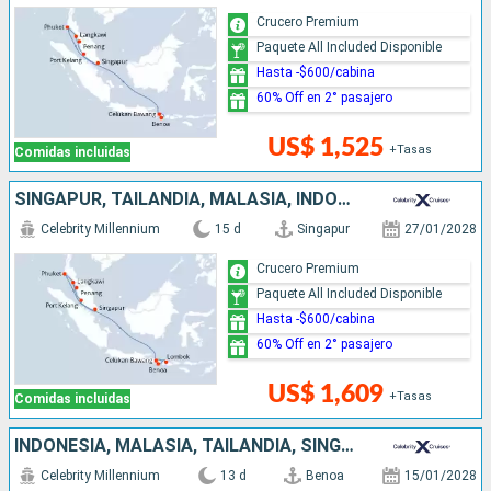
Crucero Premium
Paquete All Included Disponible
Hasta -$600/cabina
60% Off en 2° pasajero
US$ 1,525
+Tasas
Comidas incluidas
SINGAPUR, TAILANDIA, MALASIA, INDONESIA
Celebrity Millennium
15 d
Singapur
27/01/2028
Crucero Premium
Paquete All Included Disponible
Hasta -$600/cabina
60% Off en 2° pasajero
US$ 1,609
+Tasas
Comidas incluidas
INDONESIA, MALASIA, TAILANDIA, SINGAPUR
Celebrity Millennium
13 d
Benoa
15/01/2028