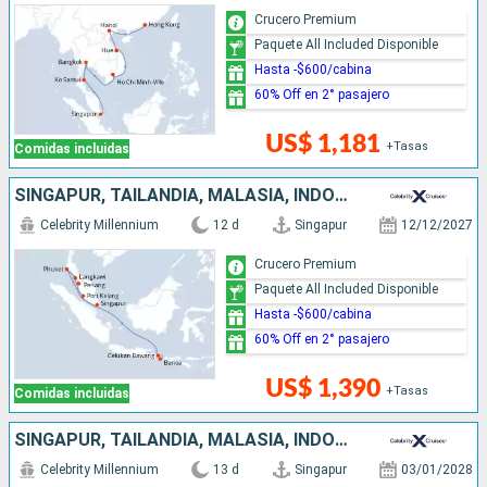
Crucero Premium
Paquete All Included Disponible
Hasta -$600/cabina
60% Off en 2° pasajero
US$ 1,181
+Tasas
Comidas incluidas
SINGAPUR, TAILANDIA, MALASIA, INDONESIA
Celebrity Millennium
12 d
Singapur
12/12/2027
Crucero Premium
Paquete All Included Disponible
Hasta -$600/cabina
60% Off en 2° pasajero
US$ 1,390
+Tasas
Comidas incluidas
SINGAPUR, TAILANDIA, MALASIA, INDONESIA
Celebrity Millennium
13 d
Singapur
03/01/2028