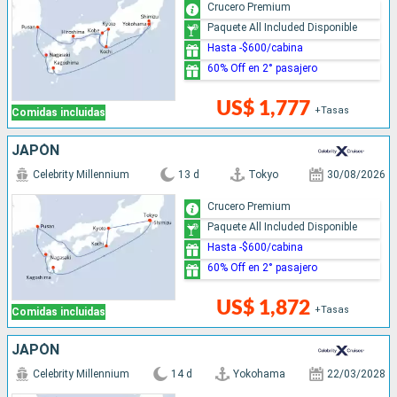
Crucero Premium
Paquete All Included Disponible
Hasta -$600/cabina
60% Off en 2° pasajero
US$ 1,777
+Tasas
Comidas incluidas
JAPÓN
Celebrity Millennium
13 d
Tokyo
30/08/2026
Crucero Premium
Paquete All Included Disponible
Hasta -$600/cabina
60% Off en 2° pasajero
US$ 1,872
+Tasas
Comidas incluidas
JAPÓN
Celebrity Millennium
14 d
Yokohama
22/03/2028