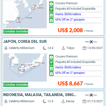
Crucero Premium
Paquete All Included Disponible
Hasta -$600/cabina
60% Off en 2° pasajero
US$ 2,008
+Tasas
Comidas incluidas
JAPÓN, COREA DEL SUR
Celebrity Millennium
14 d
Tokyo
13/05/2027
Crucero Premium
Paquete All Included Disponible
Hasta -$600/cabina
60% Off en 2° pasajero
US$ 8,667
+Tasas
Comidas incluidas
INDONESIA, MALASIA, TAILANDIA, SINGAPUR
Celebrity Millennium
12 d
Benoa
01/12/2027