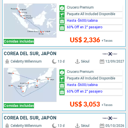
Crucero Premium
Paquete All Included Disponible
Hasta -$600/cabina
60% Off en 2° pasajero
US$ 2,336
+Tasas
Comidas incluidas
COREA DEL SUR, JAPÓN
Celebrity Millennium
13 d
Séoul
12/09/2027
Crucero Premium
Paquete All Included Disponible
Hasta -$600/cabina
60% Off en 2° pasajero
US$ 3,053
+Tasas
Comidas incluidas
COREA DEL SUR, JAPÓN
Celebrity Millennium
13 d
Séoul
05/10/2026