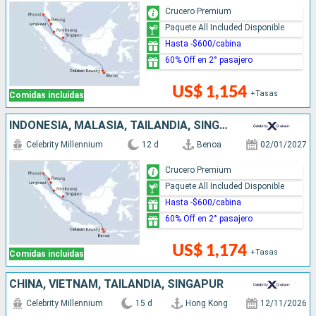
Crucero Premium
Paquete All Included Disponible
Hasta -$600/cabina
60% Off en 2° pasajero
US$ 1,154
+Tasas
Comidas incluidas
INDONESIA, MALASIA, TAILANDIA, SINGAPUR
Celebrity Millennium
12 d
Benoa
02/01/2027
Crucero Premium
Paquete All Included Disponible
Hasta -$600/cabina
60% Off en 2° pasajero
US$ 1,174
+Tasas
Comidas incluidas
CHINA, VIETNAM, TAILANDIA, SINGAPUR
Celebrity Millennium
15 d
Hong Kong
12/11/2026