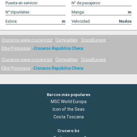
Puesta en servicio:
N° de pasajeros:
N° tripunlates:
Manga:
m
Eslora:
m
Velocidad:
Nudos
Cruceros www.crucero.bz
Compañías
CroisiEurope
Elbe Princesse
Cruceros República Checa
Cruceros www.crucero.bz
Compañías
CroisiEurope
Elbe Princesse
Cruceros República Checa
Barcos más populares
MSC World Europa
Icon of the Seas
Costa Toscana
Crucero.bz