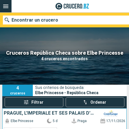
Encontrar un crucero
Nuestros destinos
Cruceros República Checa sobre Elbe Princesse
4 cruceros encontrados
Fecha de salida
Puertos
Compañías
4
Sus criterios de búsqueda:
Buscar
Elbe Princesse - República Checa
cruceros
Filtrar
Ordenar
PRAGUE, L'IMPÉRIALE ET SES PALAIS D'EXCEPTION, UNE CROISIÈRE DANS L'INTIMITÉ DES GRANDES FAMILLES ARISTOCRATIQUES
Elbe Princesse
5 d
Praga
17/11/2026