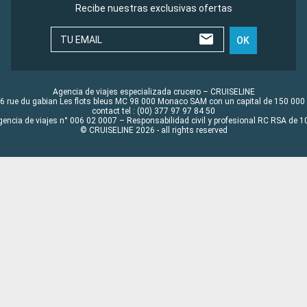
Recibe nuestras exclusivas ofertas
TU EMAIL
OK
Agencia de viajes especializada crucero – CRUISELINE
6 rue du gabian Les flots bleus MC 98 000 Monaco SAM con un capital de 150 000
contact tel : (00) 377 97 97 84 50
gencia de viajes n° 006 02 0007 – Responsabilidad civil y profesional RC RSA de
© CRUISELINE 2026 - all rights reserved