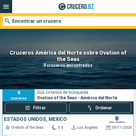
Encontrar un crucero
Cruceros América del Norte sobre Ovation of
Nuestros destinos
the Seas
9 cruceros encontrados
Fecha de salida
Puertos
Compañías
9
Sus criterios de búsqueda:
Buscar
Ovation of the Seas - América del Norte
cruceros
Filtrar
Ordenar
ESTADOS UNIDOS, MÉXICO
Ovation of the Seas
5 d
Los Angeles
09/11/2026