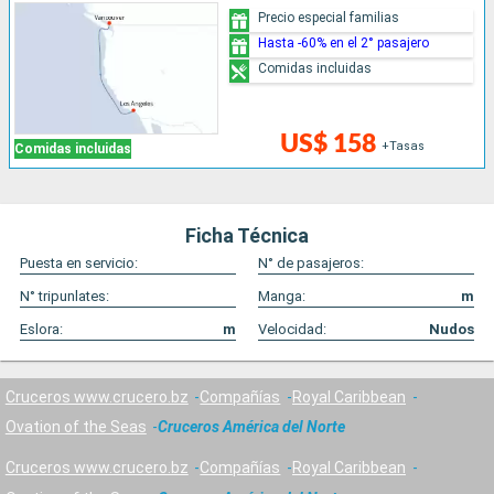
Precio especial familias
Hasta -60% en el 2° pasajero
Comidas incluidas
US$ 158
+Tasas
Comidas incluidas
Ficha Técnica
Puesta en servicio:
N° de pasajeros:
N° tripunlates:
Manga:
m
Eslora:
m
Velocidad:
Nudos
Cruceros www.crucero.bz
Compañías
Royal Caribbean
Ovation of the Seas
Cruceros América del Norte
Cruceros www.crucero.bz
Compañías
Royal Caribbean