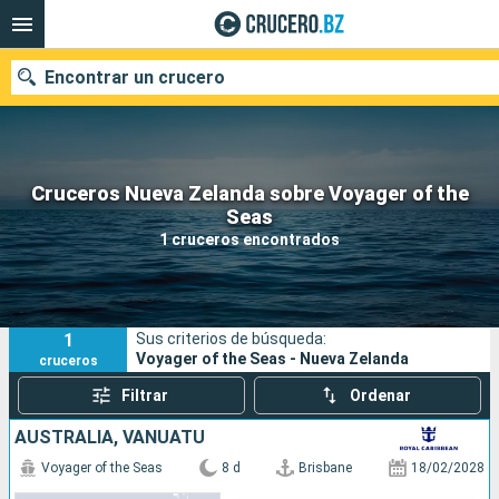
Encontrar un crucero
Cruceros Nueva Zelanda sobre Voyager of the
Nuestros destinos
Seas
1 cruceros encontrados
Fecha de salida
Puertos
Compañías
1
Sus criterios de búsqueda:
Buscar
Voyager of the Seas - Nueva Zelanda
cruceros
Filtrar
Ordenar
AUSTRALIA, VANUATU
Voyager of the Seas
8 d
Brisbane
18/02/2028