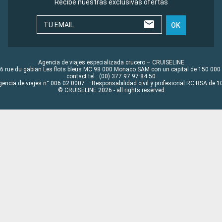
Recibe nuestras exclusivas ofertas
TU EMAIL
OK
Agencia de viajes especializada crucero – CRUISELINE
6 rue du gabian Les flots bleus MC 98 000 Monaco SAM con un capital de 150 000
contact tel : (00) 377 97 97 84 50
gencia de viajes n° 006 02 0007 – Responsabilidad civil y profesional RC RSA de
© CRUISELINE 2026 - all rights reserved