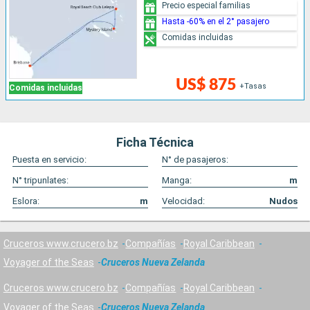
Precio especial familias
Hasta -60% en el 2° pasajero
Comidas incluidas
US$ 875
+Tasas
Comidas incluidas
Ficha Técnica
Puesta en servicio:
N° de pasajeros:
N° tripunlates:
Manga:
m
Eslora:
m
Velocidad:
Nudos
Cruceros www.crucero.bz
Compañías
Royal Caribbean
Voyager of the Seas
Cruceros Nueva Zelanda
Cruceros www.crucero.bz
Compañías
Royal Caribbean
Voyager of the Seas
Cruceros Nueva Zelanda