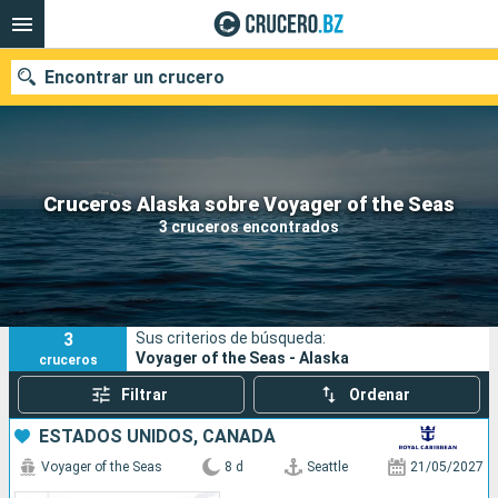
Encontrar un crucero
Nuestros destinos
Cruceros Alaska sobre Voyager of the Seas
3 cruceros encontrados
Fecha de salida
Puertos
Compañías
3
Sus criterios de búsqueda:
Buscar
Voyager of the Seas - Alaska
cruceros
Filtrar
Ordenar
ESTADOS UNIDOS, CANADÁ
Voyager of the Seas
8 d
Seattle
21/05/2027