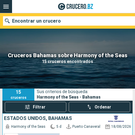
Encontrar un crucero
Nuestros destinos
Cruceros Bahamas sobre Harmony of the Seas
15 cruceros encontrados
Fecha de salida
Puertos
Compañías
15
Sus criterios de búsqueda:
Buscar
Harmony of the Seas - Bahamas
cruceros
Filtrar
Ordenar
ESTADOS UNIDOS, BAHAMAS
Harmony of the Seas
5 d
Puerto Canaveral
18/08/2026