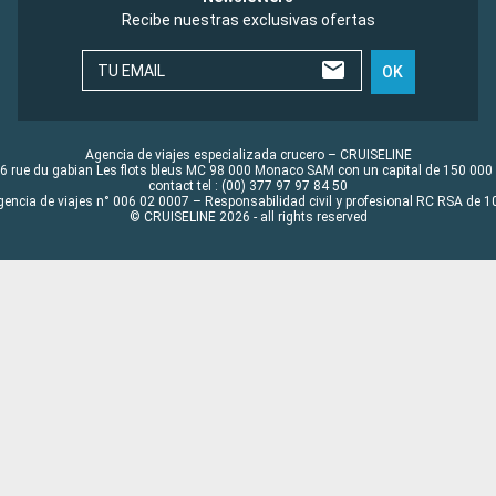
Recibe nuestras exclusivas ofertas
TU EMAIL
OK
Agencia de viajes especializada crucero – CRUISELINE
6 rue du gabian Les flots bleus MC 98 000 Monaco SAM con un capital de 150 000
contact tel : (00) 377 97 97 84 50
gencia de viajes n° 006 02 0007 – Responsabilidad civil y profesional RC RSA de
© CRUISELINE 2026 - all rights reserved