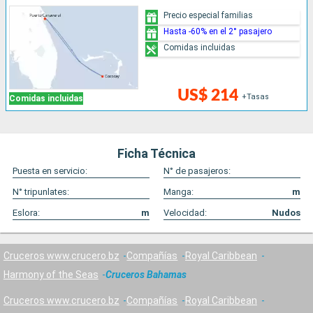
Precio especial familias
Hasta -60% en el 2° pasajero
Comidas incluidas
US$ 214
+Tasas
Comidas incluidas
Ficha Técnica
Puesta en servicio:
N° de pasajeros:
N° tripunlates:
Manga:
m
Eslora:
m
Velocidad:
Nudos
Cruceros www.crucero.bz
Compañías
Royal Caribbean
Harmony of the Seas
Cruceros Bahamas
Cruceros www.crucero.bz
Compañías
Royal Caribbean