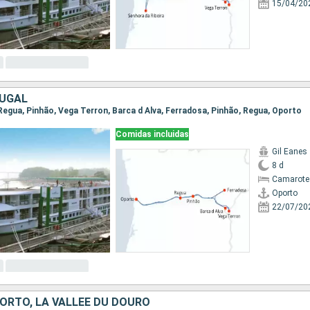
15/04/20
TUGAL
 Regua, Pinhão, Vega Terron, Barca d Alva, Ferradosa, Pinhão, Regua, Oporto
Comidas incluidas
Gil Eanes
8 d
Camarote 
Oporto
22/07/20
PORTO, LA VALLÉE DU DOURO