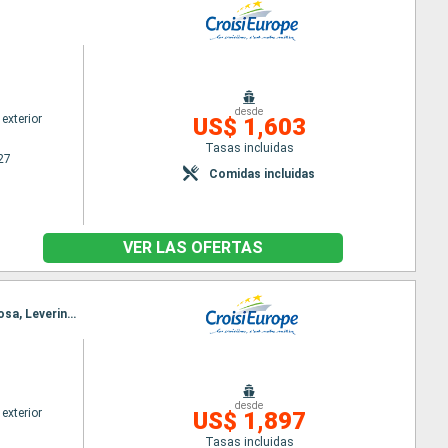
desde
exterior
US$ 1,603
Tasas incluidas
27
Comidas incluidas
VER LAS OFERTAS
Itinerario : Oporto, Regua, Pinhão, Vega Terron, Barca d Alva, Senhora da Ribeira, Ferradosa, Folgosa, Leverinho, Oporto
desde
exterior
US$ 1,897
Tasas incluidas