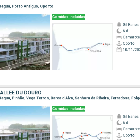
, Regua, Porto Antiguo, Oporto
Comidas incluidas
Gil Eanes
6 d
Camarote 
Oporto
10/11/20
VALLÉE DU DOURO
Comidas incluidas
Gil Eanes
6 d
Camarote 
Oporto