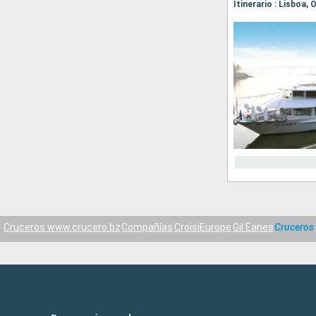
Itinerario : Lisboa,
Cruceros www.crucero.bz
Compañías
CroisiEurope
Gil Eanes
Cruceros