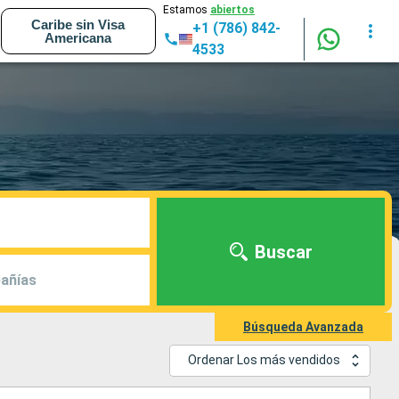
Estamos
abiertos
Caribe sin Visa
+1 (786) 842-
Americana
4533
Buscar
añías
Búsqueda Avanzada
Ordenar Los más vendidos