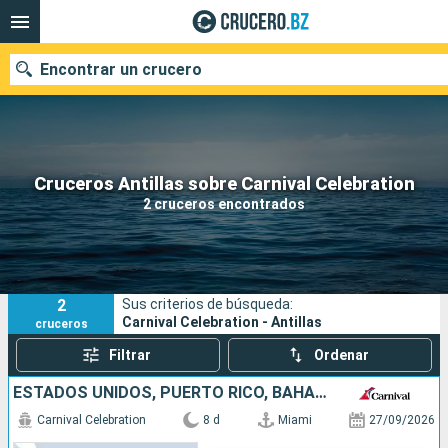
Encontrar un crucero
Nuestros destinos
Cruceros Antillas sobre Carnival Celebration
2 cruceros encontrados
Fecha de salida
Puertos
Compañías
2
Sus criterios de búsqueda:
Buscar
Carnival Celebration - Antillas
cruceros
Filtrar
Ordenar
ESTADOS UNIDOS, PUERTO RICO, BAHAMAS
Carnival Celebration
8 d
Miami
27/09/2026