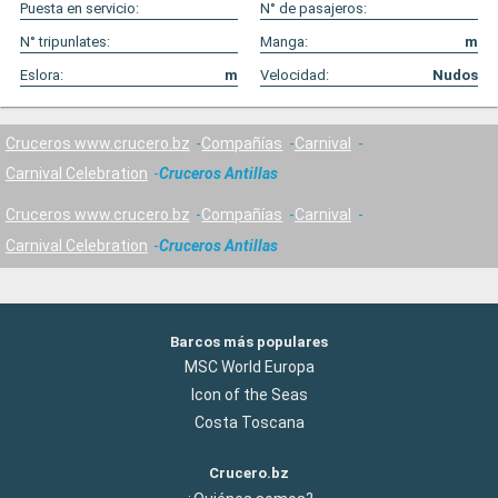
Puesta en servicio:
N° de pasajeros:
N° tripunlates:
Manga:
m
Eslora:
m
Velocidad:
Nudos
Cruceros www.crucero.bz
Compañías
Carnival
Carnival Celebration
Cruceros Antillas
Cruceros www.crucero.bz
Compañías
Carnival
Carnival Celebration
Cruceros Antillas
Barcos más populares
MSC World Europa
Icon of the Seas
Costa Toscana
Crucero.bz