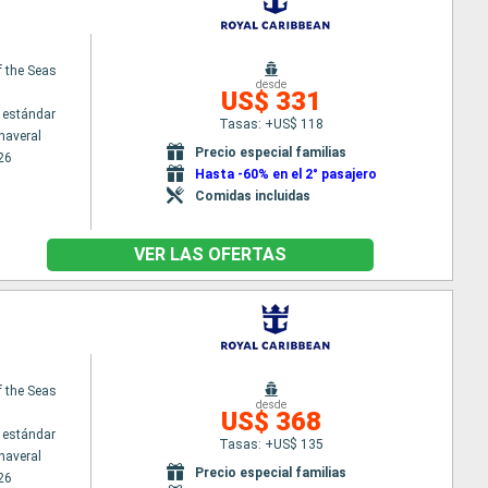
f the Seas
desde
US$ 331
 estándar
Tasas: +US$ 118
naveral
Precio especial familias
26
Hasta -60% en el 2° pasajero
Comidas incluidas
VER LAS OFERTAS
f the Seas
desde
US$ 368
 estándar
Tasas: +US$ 135
naveral
Precio especial familias
26