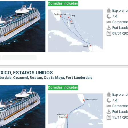
Comidas incluidas
Explorer o
7 d
Camarote
Fort Laud
09/01/20
XICO, ESTADOS UNIDOS
auderdale, Cozumel, Roatan, Costa Maya, Fort Lauderdale
Comidas incluidas
Explorer o
7 d
Camarote
Fort Laud
15/11/20