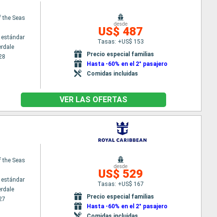
f the Seas
desde
US$ 487
 estándar
Tasas: +US$ 153
erdale
Precio especial familias
28
Hasta -60% en el 2° pasajero
Comidas incluidas
VER LAS OFERTAS
f the Seas
desde
US$ 529
 estándar
Tasas: +US$ 167
erdale
Precio especial familias
27
Hasta -60% en el 2° pasajero
Comidas incluidas