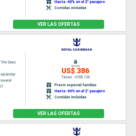
Hasta -60% en el 2° pasajero
Comidas incluidas
VER LAS OFERTAS
f the Seas
desde
US$ 386
 estándar
Tasas: +US$ 136
naveral
Precio especial familias
27
Hasta -60% en el 2° pasajero
Comidas incluidas
VER LAS OFERTAS