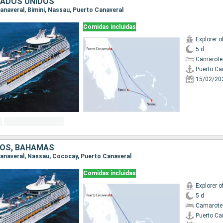
TADOS UNIDOS
Canaveral, Bimini, Nassau, Puerto Canaveral
Comidas incluidas
Explorer o
5 d
Camarote
Puerto Ca
15/02/20
DOS, BAHAMAS
 Canaveral, Nassau, Cococay, Puerto Canaveral
Comidas incluidas
Explorer o
5 d
Camarote
Puerto Ca