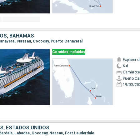
DOS, BAHAMAS
 Canaveral, Nassau, Cococay, Puerto Canaveral
Comidas incluidas
Explorer o
6 d
Camarote
Puerto Ca
19/03/20
AS, ESTADOS UNIDOS
auderdale, Labadee, Cococay, Nassau, Fort Lauderdale