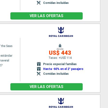
Comidas incluidas
VER LAS OFERTAS
f the Seas
desde
US$ 443
 estándar
Tasas: +US$ 114
naveral
Precio especial familias
27
Hasta -60% en el 2° pasajero
Comidas incluidas
VER LAS OFERTAS