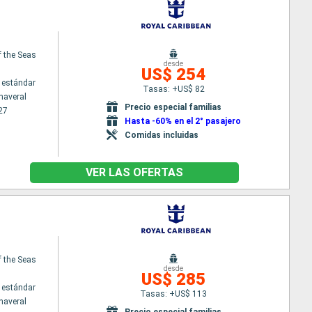
f the Seas
desde
US$ 254
 estándar
Tasas: +US$ 82
naveral
Precio especial familias
27
Hasta -60% en el 2° pasajero
Comidas incluidas
VER LAS OFERTAS
f the Seas
desde
US$ 285
 estándar
Tasas: +US$ 113
naveral
Precio especial familias