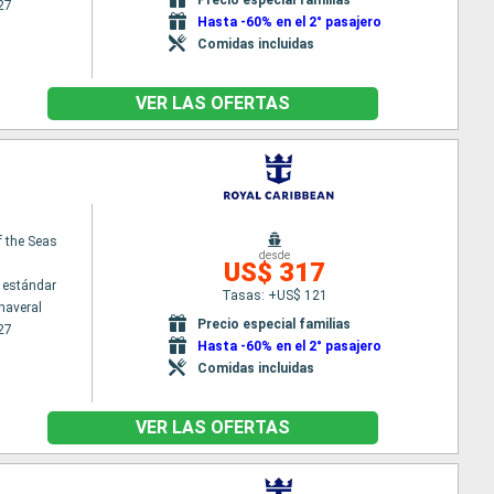
27
Hasta -60% en el 2° pasajero
Comidas incluidas
VER LAS OFERTAS
f the Seas
desde
US$ 317
 estándar
Tasas: +US$ 121
naveral
Precio especial familias
27
Hasta -60% en el 2° pasajero
Comidas incluidas
VER LAS OFERTAS