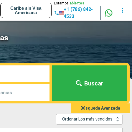
Estamos
abiertos
Caribe sin Visa
+1 (786) 842-
Americana
4533
eas
Buscar
añías
Búsqueda Avanzada
Ordenar Los más vendidos