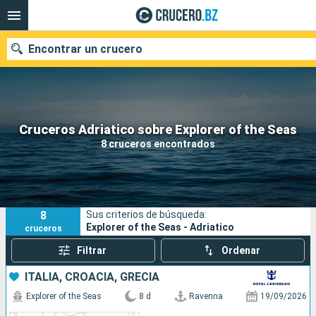
Encontrar un crucero
Nuestros destinos
Cruceros Adriatico sobre Explorer of the Seas
8 cruceros encontrados
Fecha de salida
Puertos
Compañías
8
Sus criterios de búsqueda:
Buscar
Explorer of the Seas - Adriatico
cruceros
Filtrar
Ordenar
ITALIA, CROACIA, GRECIA
Explorer of the Seas
8 d
Ravenna
19/09/2026