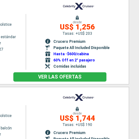
desde
Solstice
US$ 1,256
Tasas: +US$ 203
 estándar
Crucero Premium
r
Paquete All Included Disponible
27
Hasta -$600/cabina
60% Off en 2° pasajero
Comidas incluidas
VER LAS OFERTAS
desde
Solstice
US$ 1,744
Tasas: +US$ 190
 balcón
Crucero Premium
r
Paquete All Included Disponible