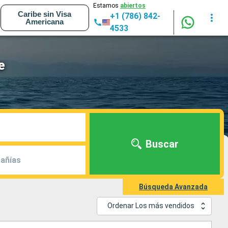
Estamos
abiertos
Caribe sin Visa
+1 (786) 842-
Americana
4533
e
Buscar
añías
Búsqueda Avanzada
Ordenar Los más vendidos