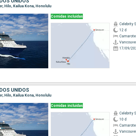
DOS UNIDOS
er, Hilo, Kailua Kona, Honolulu
Comidas incluidas
Celebrity 
12 d
Camarote
Vancouve
17/09/20
DOS UNIDOS
er, Hilo, Kailua Kona, Honolulu
Comidas incluidas
Celebrity 
10 d
Camarote
Vancouve