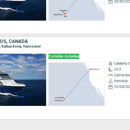
20/09/20
OS, CANADÁ
u, Kailua Kona, Vancouver
Comidas incluidas
Celebrity 
10 d
Camarote
Honolulu
23/04/20