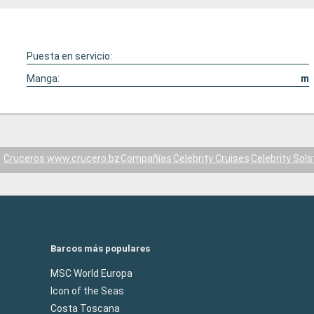
Puesta en servicio:
Manga:
m
Cruceros www.crucero.bz
Compañías
Celebrity Cruises
Celebrity Sols
Barcos más populares
MSC World Europa
Icon of the Seas
Costa Toscana