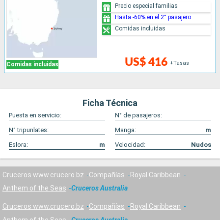
Precio especial familias
Hasta -60% en el 2° pasajero
Comidas incluidas
US$ 416
+Tasas
Comidas incluidas
Ficha Técnica
Puesta en servicio:
N° de pasajeros:
N° tripunlates:
Manga:
m
Eslora:
m
Velocidad:
Nudos
Cruceros www.crucero.bz
Compañías
Royal Caribbean
Anthem of the Seas
Cruceros Australia
Cruceros www.crucero.bz
Compañías
Royal Caribbean
Anthem of the Seas
Cruceros Australia