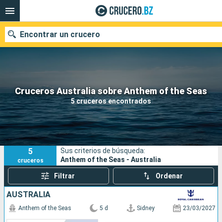
Encontrar un crucero
Nuestros destinos
Cruceros Australia sobre Anthem of the Seas
5 cruceros encontrados
Fecha de salida
Puertos
Compañías
5
Sus criterios de búsqueda:
Buscar
Anthem of the Seas - Australia
cruceros
Filtrar
Ordenar
AUSTRALIA
Anthem of the Seas
5 d
Sidney
23/03/2027