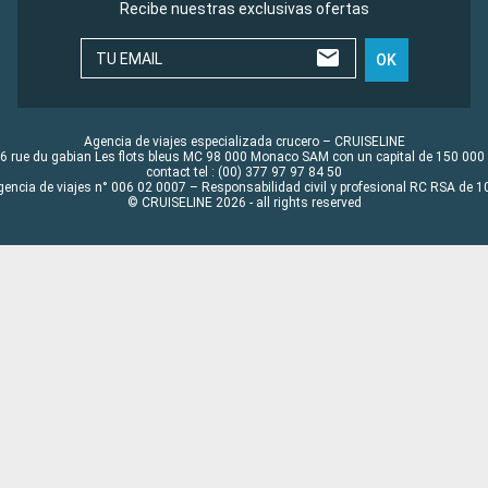
Recibe nuestras exclusivas ofertas
TU EMAIL
OK
Agencia de viajes especializada crucero – CRUISELINE
6 rue du gabian Les flots bleus MC 98 000 Monaco SAM con un capital de 150 000
contact tel : (00) 377 97 97 84 50
gencia de viajes n° 006 02 0007 – Responsabilidad civil y profesional RC RSA de
© CRUISELINE 2026 - all rights reserved