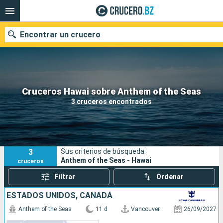
Encontrar un crucero
Nuestros destinos
Cruceros Hawai sobre Anthem of the Seas
3 cruceros encontrados
Fecha de salida
Puertos
Compañías
3
Sus criterios de búsqueda:
Buscar
Anthem of the Seas - Hawai
cruceros
Filtrar
Ordenar
ESTADOS UNIDOS, CANADÁ
Anthem of the Seas
11 d
Vancouver
26/09/2027