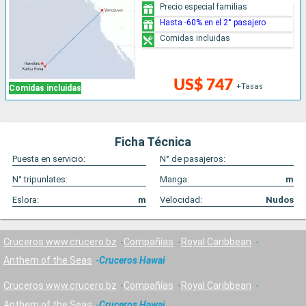
Precio especial familias
Hasta -60% en el 2° pasajero
Comidas incluidas
US$ 747
+Tasas
Comidas incluidas
Ficha Técnica
Puesta en servicio:
N° de pasajeros:
N° tripunlates:
Manga:
m
Eslora:
m
Velocidad:
Nudos
Cruceros www.crucero.bz
Compañías
Royal Caribbean
Anthem of the Seas
Cruceros Hawai
Cruceros www.crucero.bz
Compañías
Royal Caribbean
Anthem of the Seas
Cruceros Hawai