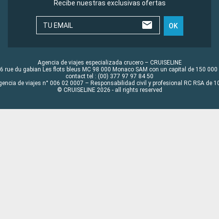
Recibe nuestras exclusivas ofertas
TU EMAIL
OK
Agencia de viajes especializada crucero – CRUISELINE
6 rue du gabian Les flots bleus MC 98 000 Monaco SAM con un capital de 150 000
contact tel : (00) 377 97 97 84 50
gencia de viajes n° 006 02 0007 – Responsabilidad civil y profesional RC RSA de
© CRUISELINE 2026 - all rights reserved