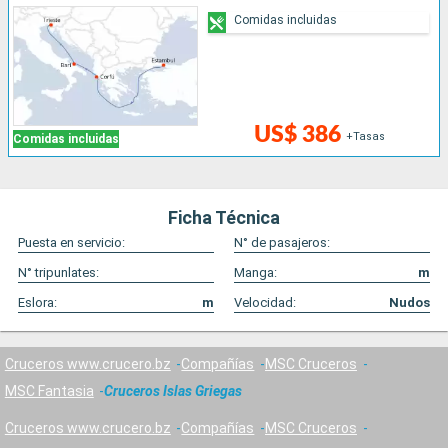
Comidas incluidas
US$ 386
+Tasas
Comidas incluidas
Ficha Técnica
Puesta en servicio:
N° de pasajeros:
N° tripunlates:
Manga:
m
Eslora:
m
Velocidad:
Nudos
Cruceros www.crucero.bz
Compañías
MSC Cruceros
MSC Fantasia
Cruceros Islas Griegas
Cruceros www.crucero.bz
Compañías
MSC Cruceros