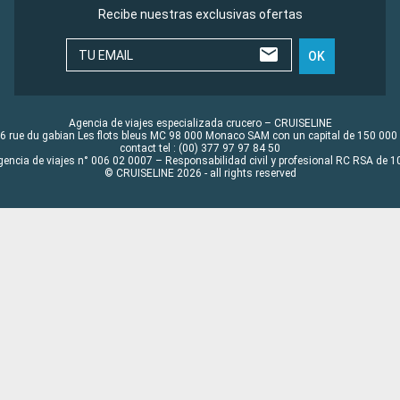
Recibe nuestras exclusivas ofertas
TU EMAIL
OK
Agencia de viajes especializada crucero – CRUISELINE
6 rue du gabian Les flots bleus MC 98 000 Monaco SAM con un capital de 150 000
contact tel : (00) 377 97 97 84 50
gencia de viajes n° 006 02 0007 – Responsabilidad civil y profesional RC RSA de
© CRUISELINE 2026 - all rights reserved