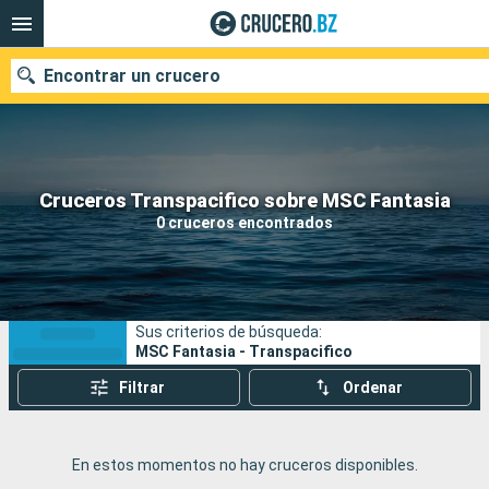
Encontrar un crucero
Nuestros destinos
Cruceros Transpacifico sobre MSC Fantasia
0 cruceros encontrados
Fecha de salida
Puertos
Compañías
Sus criterios de búsqueda:
Buscar
MSC Fantasia - Transpacifico
Filtrar
Ordenar
En estos momentos no hay cruceros disponibles.