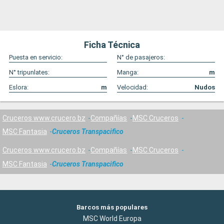
Ficha Técnica
Puesta en servicio:
N° de pasajeros:
N° tripunlates:
Manga:
m
Eslora:
m
Velocidad:
Nudos
Cruceros www.crucero.bz
Compañías
MSC Cruceros
MSC Fantasia
Cruceros Transpacifico
Cruceros www.crucero.bz
Compañías
MSC Cruceros
MSC Fantasia
Cruceros Transpacifico
Barcos más populares
MSC World Europa