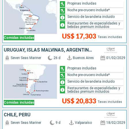
Propinas incluidas
Noche pre-crucero incluida*
Servicio de lavanderia incluido
Restaurantes de especialidades y
bebidas premium incluidos
US$ 17,303
Tasas incluidas
Comidas incluidas
URUGUAY, ISLAS MALVINAS, ARGENTINA, CHILE, PERÚ
Seven Seas Mariner
26 d
Buenos Aires
01/02/2029
Propinas incluidas
Noche pre-crucero incluida*
Servicio de lavanderia incluido
Restaurantes de especialidades y
bebidas premium incluidos
US$ 20,833
Tasas incluidas
Comidas incluidas
CHILE, PERÚ
Seven Seas Mariner
9 d
Valparaíso
18/02/2029