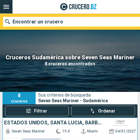
Encontrar un crucero
Nuestros destinos
Cruceros Sudamérica sobre Seven Seas Mariner
8 cruceros encontrados
Fecha de salida
Puertos
Compañías
8
Sus criterios de búsqueda:
Buscar
Seven Seas Mariner - Sudamérica
cruceros
Filtrar
Ordenar
ESTADOS UNIDOS, SANTA LUCIA, BARBADOS, FRANCIA, BRASIL
Seven Seas Mariner
19 d
Miami
04/01/2027