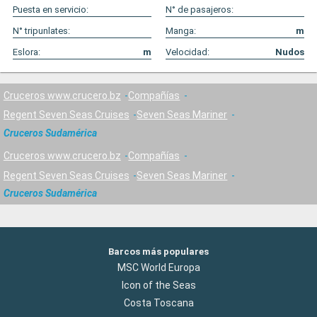
Puesta en servicio:
N° de pasajeros:
N° tripunlates:
Manga:
m
Eslora:
m
Velocidad:
Nudos
Cruceros www.crucero.bz
Compañías
Regent Seven Seas Cruises
Seven Seas Mariner
Cruceros Sudamérica
Cruceros www.crucero.bz
Compañías
Regent Seven Seas Cruises
Seven Seas Mariner
Cruceros Sudamérica
Barcos más populares
MSC World Europa
Icon of the Seas
Costa Toscana