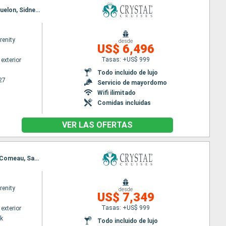
Itinerario : Quebec, Siete Islas, Havre Saint Pierre, Gaspe, Islas de la Madeleine, Saint Pierre y Miquelon, Sidney, Baie-Comeau, Quebec
renity
desde
US$ 6,496
Tasas: +US$ 999
exterior
Todo incluido de lujo
27
Servicio de mayordomo
Wifi ilimitado
Comidas incluidas
VER LAS OFERTAS
Itinerario : Nueva York, Saint John, Halifax, Sidney, Islas de la Madeleine, Gaspe, Siete Islas, Baie-Comeau, Saguenay, Quebec
renity
desde
US$ 7,349
Tasas: +US$ 999
exterior
k
Todo incluido de lujo