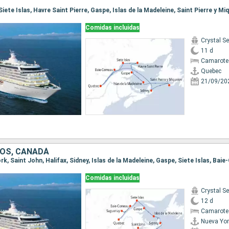
Comidas incluidas
Crystal Se
11 d
Camarote 
Quebec
21/09/20
OS, CANADÁ
Comidas incluidas
Crystal Se
12 d
Camarote 
Nueva Yor