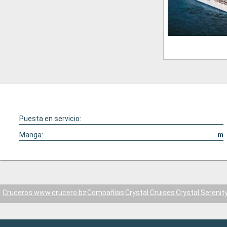
Puesta en servicio:
Manga:
m
Cruceros www.crucero.bz
Compañías
Crystal Cruises
Crystal Serenit