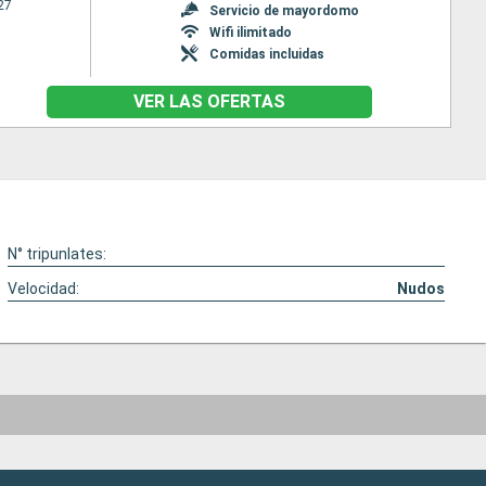
27
Servicio de mayordomo
Wifi ilimitado
Comidas incluidas
VER LAS OFERTAS
N° tripunlates:
Velocidad:
Nudos