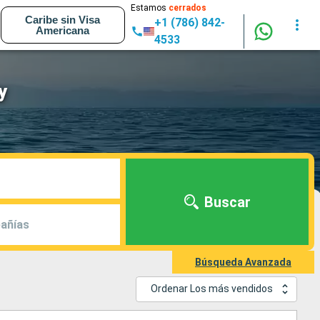
Estamos
cerrados
Caribe sin Visa
+1 (786) 842-
Americana
4533
y
Buscar
añías
Búsqueda Avanzada
Ordenar Los más vendidos