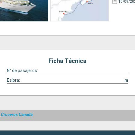
10/09/20
Ficha Técnica
N° de pasajeros:
Eslora:
m
y
Cruceros Canadá