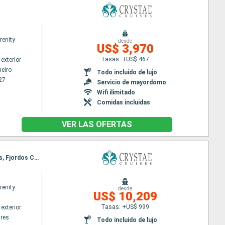
renity
desde
US$ 3,970
Tasas: +US$ 467
exterior
neiro
Todo incluido de lujo
27
Servicio de mayordomo
Wifi ilimitado
Comidas incluidas
VER LAS OFERTAS
Itinerario : Buenos Aires, Punta del Este, Puerto Madryn, Puerto Argentino, Ushuaia, Punta Arenas, Fjordos Chiliens, Laguna San Rafael, Puerto Chacabuco, Castro - Isla de Chili, Puerto Montt, Valparaíso
renity
desde
US$ 10,209
Tasas: +US$ 999
exterior
res
Todo incluido de lujo