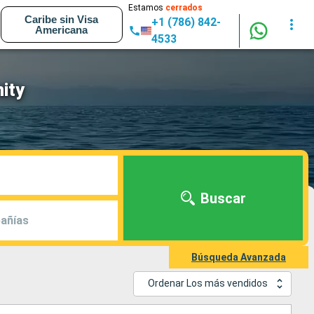
Estamos
cerrados
Caribe sin Visa
+1 (786) 842-
Americana
4533
ity
Buscar
añías
Búsqueda Avanzada
Ordenar Los más vendidos