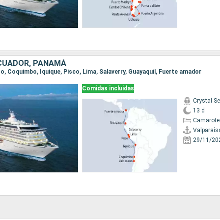
ECUADOR, PANAMÁ
íso, Coquimbo, Iquique, Pisco, Lima, Salaverry, Guayaquil, Fuerte amador
Comidas incluidas
Crystal Se
13 d
Camarote 
Valparaís
29/11/20