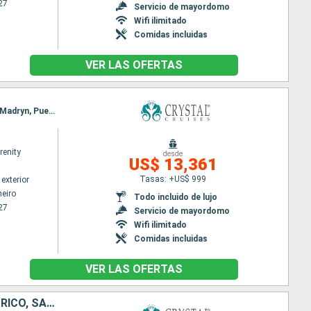
27
Servicio de mayordomo
Wifi ilimitado
Comidas incluidas
VER LAS OFERTAS
Itinerario : Rio de Janeiro, Ilhabella, Camboriú, Montevideo, Buenos Aires, Punta del Este, Puerto Madryn, Puerto Argentino, Ushuaia, Punta Arenas, Fjordos Chiliens, Laguna San Rafael, Puerto Chacabuco, Castro - Isla de Chili, Puerto Montt, Valparaíso
renity
desde
US$ 13,361
Tasas: +US$ 999
exterior
neiro
Todo incluido de lujo
27
Servicio de mayordomo
Wifi ilimitado
Comidas incluidas
VER LAS OFERTAS
ESTADOS UNIDOS, REINO UNIDO, ANTIGUA Y BARBUDA, FRANCIA, PUERTO RICO, SANTA LUCIA, TRINIDAD Y TOBAGO, BRASIL, URUGUAY, ARGENTINA