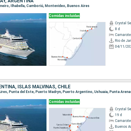
AY, ARGENTINA
Janeiro, Ilhabella, Camboriú, Montevideo, Buenos Aires
Comidas incluidas
Crystal Se
8 d
Camarote 
Rio de Ja
04/11/20
NTINA, ISLAS MALVINAS, CHILE
Comidas incluidas
Crystal Se
19 d
Camarote 
Buenos Ai