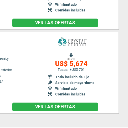
Wifi ilimitado
Comidas incluidas
VER LAS OFERTAS
renity
desde
US$ 5,674
Tasas: +US$ 701
exterior
o
Todo incluido de lujo
27
Servicio de mayordomo
Wifi ilimitado
Comidas incluidas
VER LAS OFERTAS