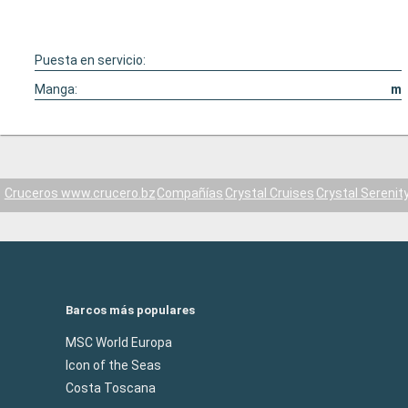
Puesta en servicio:
Manga:
m
Cruceros www.crucero.bz
Compañías
Crystal Cruises
Crystal Serenit
Barcos más populares
MSC World Europa
Icon of the Seas
Costa Toscana