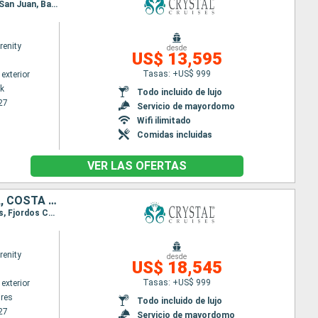
Itinerario : Nueva York, Royal Naval Dockyard, Saint John's, Pointe a pitre (Guadalupe), Gustavia, San Juan, Basseterre (St Kitts), Castries, Scarborough, Islas del Salud, Fortaleza, Maceió, Salvador de Bahia, Rio de Janeiro, Ilhabella, Camboriú, Montevideo, Buenos Aires
renity
desde
US$ 13,595
Tasas: +US$ 999
exterior
k
Todo incluido de lujo
27
Servicio de mayordomo
Wifi ilimitado
Comidas incluidas
VER LAS OFERTAS
URUGUAY, ISLAS MALVINAS, ARGENTINA, CHILE, PERÚ, ECUADOR, PANAMÁ, COSTA RICA, HONDURAS, BELICE, MÉXICO, ESTADOS UNIDOS
Itinerario : Buenos Aires, Punta del Este, Puerto Madryn, Puerto Argentino, Ushuaia, Punta Arenas, Fjordos Chiliens, Laguna San Rafael, Puerto Chacabuco, Castro - Isla de Chili, Puerto Montt, Valparaíso, Coquimbo, Iquique, Pisco, Lima, Salaverry, Guayaquil, Fuerte amador, Canal de Panama, Puerto Limon, Roatan, Santo Tomas, Belice, Cozumel, Porto Progreso, Fort Lauderdale
renity
desde
US$ 18,545
Tasas: +US$ 999
exterior
res
Todo incluido de lujo
27
Servicio de mayordomo