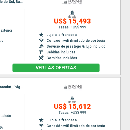
Itinerario : Nuuk, Qeqertarsuaq, Iqaluit, Grinell glacier, Akpatok, Nachvak fjord, Nain CA, Rio Grande do Sul, Battle Harbour, Adamstown, Twillengate, Bonavista, St Johns, Saint Pierre y Miquelon
desde
US$ 15,493
Tasas: +US$ 999
exterior
Lujo a la francesa
Conexión wifi ilimitado de cortesía
27
Servicio de prestigio & lujo incluido
Bebidas incluidas
Comidas incluidas
VER LAS OFERTAS
Itinerario : Reykjavik, Tasiilaq, Timmiarmiut, Pasaje de Christian Sund, Hvar, Igaliku, Qassiarsuk, Paamiut, Evighedsfjorden, Bahia Disco, Nooralak, Kangerlussuaq
desde
US$ 15,612
Tasas: +US$ 999
 balcón
Lujo a la francesa
Conexión wifi ilimitado de cortesía
26