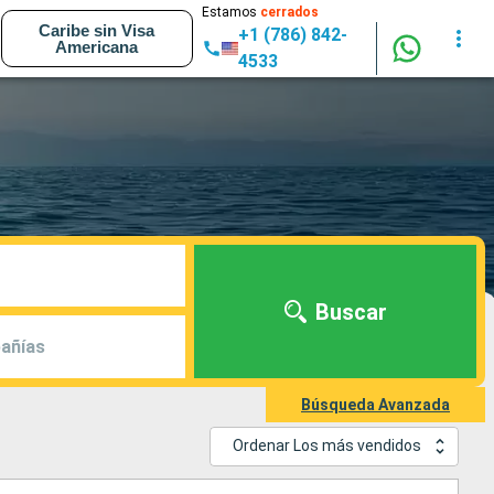
Estamos
cerrados
Caribe sin Visa
+1 (786) 842-
Americana
4533
Buscar
añías
Búsqueda Avanzada
Ordenar Los más vendidos