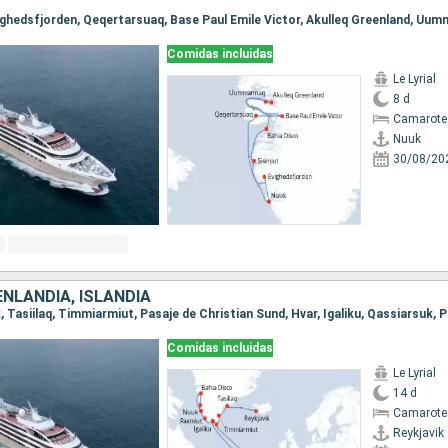
Comidas incluidas
Le Lyrial
8 d
Camarote 
Nuuk
30/08/20
NLANDIA, ISLANDIA
Comidas incluidas
Le Lyrial
14 d
Camarote 
Reykjavik