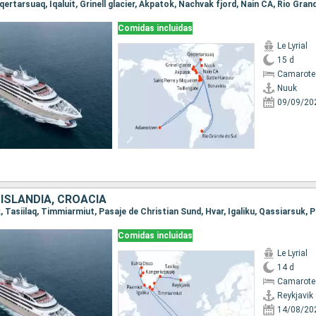
Comidas incluidas
Le Lyrial
15 d
Camarote 
Nuuk
09/09/20
ISLANDIA, CROACIA
Comidas incluidas
Le Lyrial
14 d
Camarote
Reykjavik
14/08/20