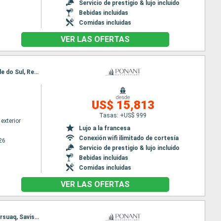
Servicio de prestigio & lujo incluido
Bebidas incluidas
Comidas incluidas
VER LAS OFERTAS
Itinerario : Nuuk, Qeqertarsuaq, Iqaluit, Grinell glacier, Akpatok, Nachvak fjord, Nain CA, Rio Grande do Sul, Red Bay, Adamstown, Twillengate, Baie de Trinity, St Johns, Saint Pierre y Miquelon
desde
US$ 15,813
Tasas: +US$ 999
exterior
Lujo a la francesa
Conexión wifi ilimitado de cortesía
26
Servicio de prestigio & lujo incluido
Bebidas incluidas
Comidas incluidas
VER LAS OFERTAS
Itinerario : Kangerlussuaq, Nooralak, Bahia Disco, Base Paul Emile Victor, Akulleq Greenland, Kullorsuaq, Savissivik, Pond Inlet, Estrecho de Lancaster, Evighedsfjorden, Nuuk