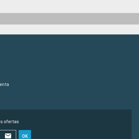
venta
as ofertas
OK