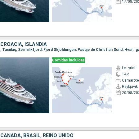
17/08/20
CROACIA, ISLANDIA
Comidas incluidas
Le Lyrial
14 d
Camarote 
Reykjavik
20/08/20
CANADÁ, BRASIL, REINO UNIDO