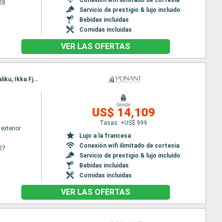
28
Servicio de prestigio & lujo incluido
Bebidas incluidas
Comidas incluidas
VER LAS OFERTAS
Itinerario : Reykjavik, Tasiilaq, Sermilikfjord, Fjord Skjoldungen, Pasaje de Christian Sund, Hvar, Igaliku, Ikka Fjord Groenland, Nuuk, Sisimiut, Base Paul Emile Victor, Bahia Disco, Nooralak, Nuuk
desde
US$ 14,109
Tasas: +US$ 999
exterior
Lujo a la francesa
Conexión wifi ilimitado de cortesía
27
Servicio de prestigio & lujo incluido
Bebidas incluidas
Comidas incluidas
VER LAS OFERTAS