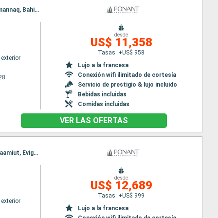
Itinerario : Nuuk, Evighedsfjorden, Qeqertarsuaq, Base Paul Emile Victor, Akulleq Greenland, Uummannaq, Bahia Disco, Sisimiut, Nuuk
desde
US$ 11,358
Tasas: +US$ 958
exterior
Lujo a la francesa
Conexión wifi ilimitado de cortesía
28
Servicio de prestigio & lujo incluido
Bebidas incluidas
Comidas incluidas
VER LAS OFERTAS
Itinerario : Reykjavik, Tasiilaq, Timmiarmiut, Pasaje de Christian Sund, Hvar, Igaliku, Qassiarsuk, Paamiut, Evighedsfjorden, Bahia Disco, Nooralak, Nuuk
desde
US$ 12,689
Tasas: +US$ 999
exterior
Lujo a la francesa
Conexión wifi ilimitado de cortesía