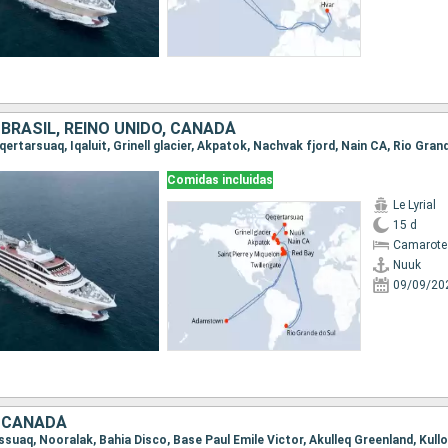
BRASIL, REINO UNIDO, CANADÁ
Comidas incluidas
Le Lyrial
15 d
Camarote 
Nuuk
09/09/20
 CANADÁ