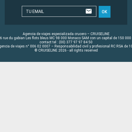
TU EMAIL
OK
Agencia de viajes especializada crucero – CRUISELINE
6 rue du gabian Les flots bleus MC 98 000 Monaco SAM con un capital de 150 000
contact tel : (00) 377 97 97 84 50
gencia de viajes n° 006 02 0007 – Responsabilidad civil y profesional RC RSA de
© CRUISELINE 2026 - all rights reserved