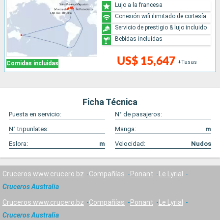
Lujo a la francesa
Conexión wifi ilimitado de cortesía
Servicio de prestigio & lujo incluido
Bebidas incluidas
US$ 15,647
+Tasas
Comidas incluidas
Ficha Técnica
Puesta en servicio:
N° de pasajeros:
N° tripunlates:
Manga:
m
Eslora:
m
Velocidad:
Nudos
Cruceros www.crucero.bz
Compañías
Ponant
Le Lyrial
Cruceros Australia
Cruceros www.crucero.bz
Compañías
Ponant
Le Lyrial
Cruceros Australia