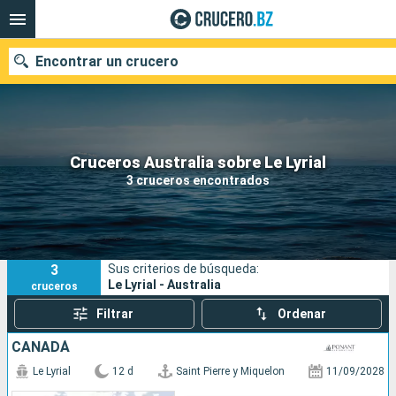
Encontrar un crucero
Nuestros destinos
Cruceros Australia sobre Le Lyrial
3 cruceros encontrados
Fecha de salida
Puertos
Compañías
3
Sus criterios de búsqueda:
Buscar
Le Lyrial - Australia
cruceros
Filtrar
Ordenar
CANADÁ
Le Lyrial
12 d
Saint Pierre y Miquelon
11/09/2028