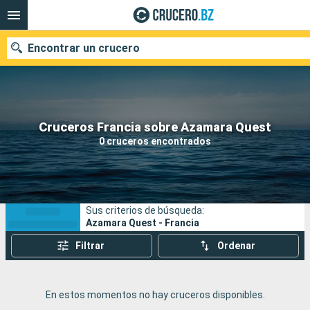
Encontrar un crucero
Nuestros destinos
Cruceros Francia sobre Azamara Quest
0 cruceros encontrados
Fecha de salida
Puertos
Compañías
Sus criterios de búsqueda:
Buscar
Azamara Quest - Francia
Filtrar
Ordenar
En estos momentos no hay cruceros disponibles.