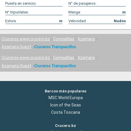
Puesta en servicio:
N° de pasajeros:
N° tripunlates:
Manga:
m
Eslora:
m
Velocidad:
Nudos
Cruceros www.crucero.bz
Compañías
Azamara
Azamara Quest
Cruceros Transpacifico
Cruceros www.crucero.bz
Compañías
Azamara
Azamara Quest
Cruceros Transpacifico
Barcos más populares
MSC World Europa
Icon of the Seas
Costa Toscana
Crucero.bz