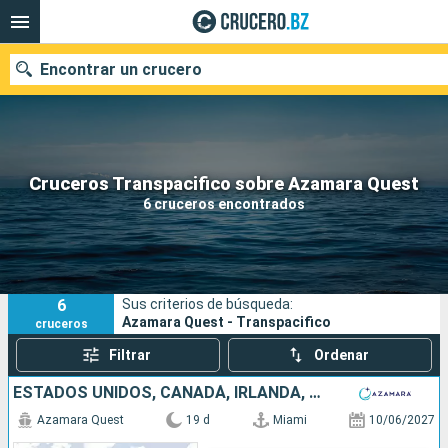
Encontrar un crucero
Nuestros destinos
Cruceros Transpacifico sobre Azamara Quest
6 cruceros encontrados
Fecha de salida
Puertos
Compañías
6
Sus criterios de búsqueda:
Buscar
Azamara Quest - Transpacifico
cruceros
Filtrar
Ordenar
ESTADOS UNIDOS, CANADÁ, IRLANDA, FRANCIA, REINO UNIDO
Azamara Quest
19 d
Miami
10/06/2027