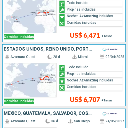
Todo incluido
Propinas incluidas
Noches AzAmazing incluidas
Comidas incluidas
US$ 6,471
+Tasas
Comidas incluidas
ESTADOS UNIDOS, REINO UNIDO, PORTUGAL, ESPAÑA, MONACO, FRANCIA, ITALIA
Azamara Quest
28 d
Miami
02/04/2028
Todo incluido
Propinas incluidas
Noches AzAmazing incluidas
Comidas incluidas
US$ 6,707
+Tasas
Comidas incluidas
MÉXICO, GUATEMALA, SALVADOR, COSTA RICA, PANAMÁ, COLOMBIA, ESTADOS UNIDOS, CANADÁ, IRLANDA, FRANCIA, REINO UNIDO
Azamara Quest
36 d
San Diego
24/05/2027