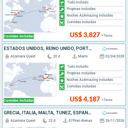
Todo incluido
Propinas incluidas
Noches AzAmazing incluidas
Comidas incluidas
US$ 3,827
+Tasas
Comidas incluidas
ESTADOS UNIDOS, REINO UNIDO, PORTUGAL, ESPAÑA
Azamara Quest
20 d
Miami
02/04/2028
Todo incluido
Propinas incluidas
Noches AzAmazing incluidas
Comidas incluidas
US$ 4,187
+Tasas
Comidas incluidas
GRECIA, ITALIA, MALTA, TÚNEZ, ESPAÑA, MARRUECOS, PUERTO RICO, ESTADOS UNIDOS
Azamara Quest
22 d
El Pireo Atenas
26/11/2026