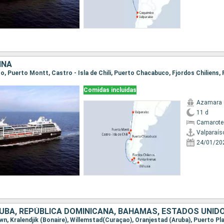
INA
Comidas incluidas
Azamara 
11 d
Camarote
Valparaís
24/01/20