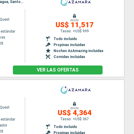
Itinerario : Buenos Aires, Montevideo, Rio Grande do Sul, Porto Belo, Sao Francisco do sul, Paranagua, Santos, Ilhabella, Parati, Rio de Janeiro, Salvador de Bahia, Natal, Belem, Isla Real, Scarborough, Bridgetown, Grenada, Castries, Saint-Pierre (Martinique), Roseau, Philipsburg, Road Town, Miami
Quest
desde
US$ 11,517
Tasas: +US$ 999
 estándar
res
Todo incluido
28
Propinas incluidas
Noches AzAmazing incluidas
Comidas incluidas
VER LAS OFERTAS
Quest
desde
US$ 4,364
Tasas: +US$ 367
 estándar
ador
Todo incluido
28
Propinas incluidas