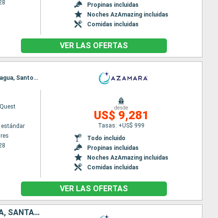
28
Propinas incluidas
Noches AzAmazing incluidas
Comidas incluidas
VER LAS OFERTAS
Itinerario : Buenos Aires, Montevideo, Rio Grande do Sul, Porto Belo, Sao Francisco do sul, Paranagua, Santos, Ilhabella, Parati, Rio de Janeiro, Salvador de Bahia, Natal, Belem, Isla Real, Scarborough, Bridgetown
Quest
desde
US$ 9,281
Tasas: +US$ 999
 estándar
res
Todo incluido
28
Propinas incluidas
Noches AzAmazing incluidas
Comidas incluidas
VER LAS OFERTAS
ARGENTINA, URUGUAY, BRASIL, TRINIDAD Y TOBAGO, BARBADOS, GRENADA, SANTA LUCIA, DOMINICA, SAN MARTÍN, ESTADOS UNIDOS