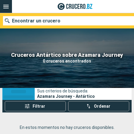
Encontrar un crucero
Nuestros destinos
Cruceros Antártico sobre Azamara Journey
0 cruceros encontrados
Fecha de salida
Puertos
Compañías
Sus criterios de búsqueda:
Buscar
Azamara Journey - Antártico
Filtrar
Ordenar
En estos momentos no hay cruceros disponibles.