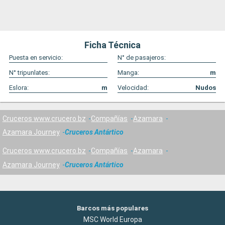
Ficha Técnica
Puesta en servicio:
N° de pasajeros:
N° tripunlates:
Manga:
m
Eslora:
m
Velocidad:
Nudos
Cruceros www.crucero.bz
Compañías
Azamara
Azamara Journey
Cruceros Antártico
Cruceros www.crucero.bz
Compañías
Azamara
Azamara Journey
Cruceros Antártico
Barcos más populares
MSC World Europa