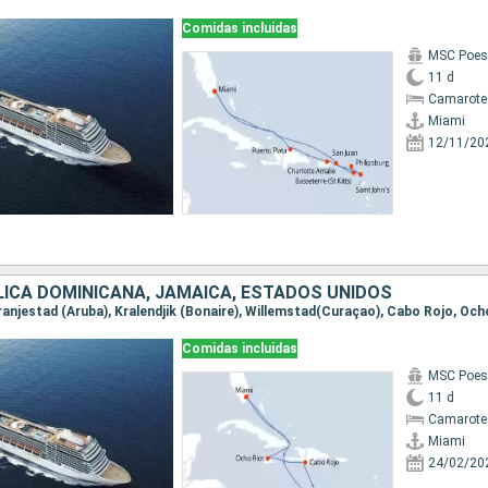
Comidas incluidas
MSC Poes
11 d
Camarote
Miami
12/11/20
LICA DOMINICANA, JAMAICA, ESTADOS UNIDOS
Oranjestad (Aruba), Kralendjik (Bonaire), Willemstad(Curaçao), Cabo Rojo, Och
Comidas incluidas
MSC Poes
11 d
Camarote
Miami
24/02/20