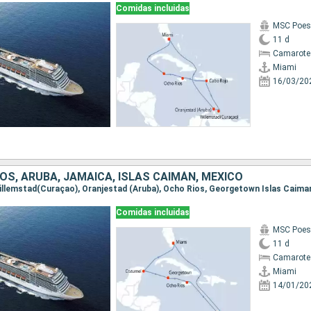
Comidas incluidas
MSC Poes
11 d
Camarote
Miami
16/03/20
S, ARUBA, JAMAICA, ISLAS CAIMÁN, MÉXICO
Comidas incluidas
MSC Poes
11 d
Camarote
Miami
14/01/20