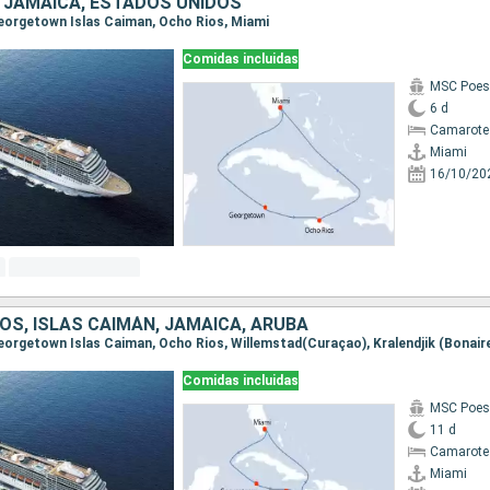
, JAMAICA, ESTADOS UNIDOS
 Georgetown Islas Caiman, Ocho Rios, Miami
Comidas incluidas
MSC Poes
6 d
Camarote
Miami
16/10/20
OS, ISLAS CAIMÁN, JAMAICA, ARUBA
Comidas incluidas
MSC Poes
11 d
Camarote
Miami