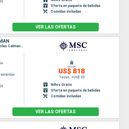
26
Oferta en paquete de bebidas
Comidas incluidas
VER LAS OFERTAS
IMÁN
Itinerario : Miami, Willemstad(Curaçao), Oranjestad (Aruba), Cabo Rojo, Ocho Rios, Georgetown Islas Caiman, Miami
ia
desde
US$ 818
 estándar
Tasas: +US$ 50
Niños Gratis
26
Oferta en paquete de bebidas
Comidas incluidas
VER LAS OFERTAS