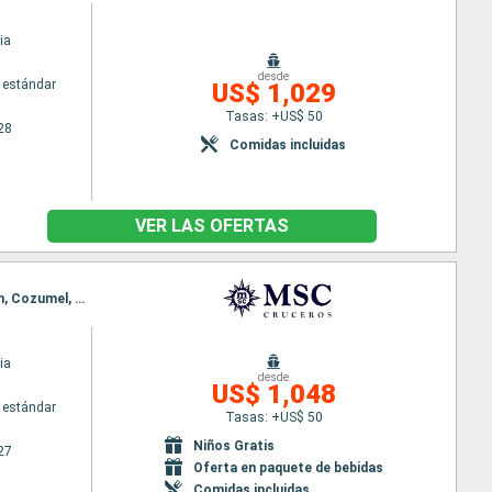
ia
desde
 estándar
US$ 1,029
Tasas: +US$ 50
28
Comidas incluidas
VER LAS OFERTAS
Itinerario : Miami, Willemstad(Curaçao), Oranjestad (Aruba), Ocho Rios, Georgetown Islas Caiman, Cozumel, Miami
ia
desde
US$ 1,048
 estándar
Tasas: +US$ 50
Niños Gratis
27
Oferta en paquete de bebidas
Comidas incluidas