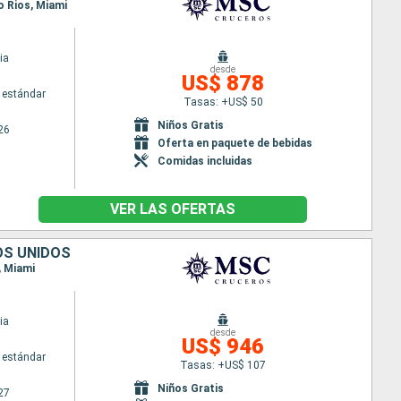
o Rios, Miami
ia
desde
US$ 878
 estándar
Tasas: +US$ 50
Niños Gratis
26
Oferta en paquete de bebidas
Comidas incluidas
VER LAS OFERTAS
OS UNIDOS
, Miami
ia
desde
US$ 946
 estándar
Tasas: +US$ 107
Niños Gratis
27