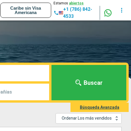
Estamos
abiertos
Caribe sin Visa
+1 (786) 842-
Americana
4533
Buscar
añías
Búsqueda Avanzada
Ordenar Los más vendidos