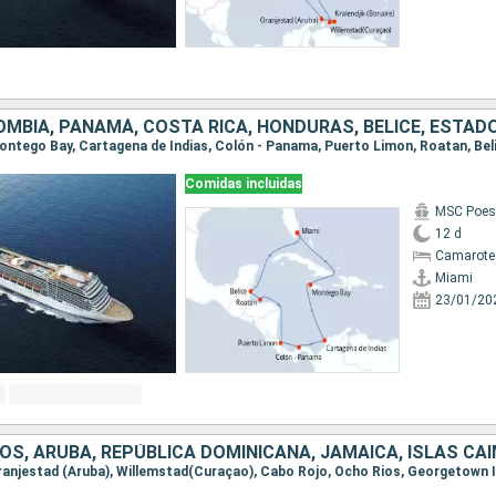
OMBIA, PANAMÁ, COSTA RICA, HONDURAS, BELICE, ESTAD
 Montego Bay, Cartagena de Indias, Colón - Panama, Puerto Limon, Roatan, Bel
Comidas incluidas
MSC Poes
12 d
Camarote
Miami
23/01/20
OS, ARUBA, REPÚBLICA DOMINICANA, JAMAICA, ISLAS CA