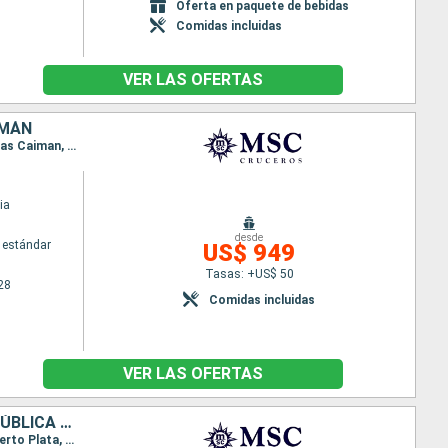
Oferta en paquete de bebidas
Comidas incluidas
VER LAS OFERTAS
IMÁN
Itinerario : Miami, Oranjestad (Aruba), Kralendjik (Bonaire), Cabo Rojo, Ocho Rios, Georgetown Islas Caiman, Miami
ia
desde
 estándar
US$ 949
Tasas: +US$ 50
28
Comidas incluidas
VER LAS OFERTAS
ESTADOS UNIDOS, SAN MARTÍN, ANTIGUA Y BARBUDA, PUERTO RICO, REPÚBLICA DOMINICANA
Itinerario : Miami, Charlotte Amalie, Basseterre (St Kitts), Philipsburg, Saint John's, San Juan, Puerto Plata, Miami