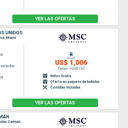
VER LAS OFERTAS
OS UNIDOS
ice, Miami
ia
desde
US$ 1,006
 estándar
Tasas: +US$ 107
Niños Gratis
28
Oferta en paquete de bebidas
Comidas incluidas
VER LAS OFERTAS
IMÁN
Itinerario : Miami, Oranjestad (Aruba), Willemstad(Curaçao), Cabo Rojo, Ocho Rios, Georgetown Islas Caiman, Miami