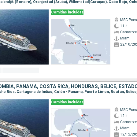
Kralendjik (Bonaire), Oranjestad (Aruba), Willemstad(Curaçao), Cabo Rojo, Och
Comidas incluidas
MSC Poes
11 d
Camarote
Miami
22/10/20
OMBIA, PANAMÁ, COSTA RICA, HONDURAS, BELICE, ESTAD
 Ocho Rios, Cartagena de Indias, Colón - Panama, Puerto Limon, Roatan, Belice
Comidas incluidas
MSC Poes
12 d
Camarote
Miami
12/12/20