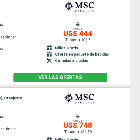
ia
desde
US$ 444
 estándar
Tasas: +US$ 5
Niños Gratis
27
Oferta en paquete de bebidas
Comidas incluidas
VER LAS OFERTAS
Itinerario : Miami, Georgetown Islas Caiman, Ocho Rios, Willemstad(Curaçao), Kralendjik (Bonaire), Oranjestad (Aruba), Miami
ia
desde
US$ 748
 estándar
Tasas: +US$ 50
Niños Gratis