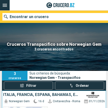
Encontrar un crucero
Nuestros destinos
Cruceros Transpacifico sobre Norwegian Gem
3 cruceros encontrados
Fecha de salida
Puertos
Compañías
3
Sus criterios de búsqueda:
Buscar
Norwegian Gem - Transpacifico
cruceros
Filtrar
Ordenar
ITALIA, FRANCIA, ESPAÑA, BAHAMAS, ESTADOS UNIDOS
Norwegian Gem
16 d
Civitavecchia - Roma
01/11/2026