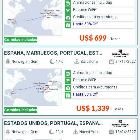
Animaciones Incluidas
Paquete WiFi*
Créditos para excursiones
Hasta 50% Off
US$ 699
+Tasas
Comidas incluidas
ESPAÑA, MARRUECOS, PORTUGAL, ESTADOS UNIDOS
Norwegian Gem
17 d
Barcelona
24/10/2027
Animaciones Incluidas
Paquete WiFi*
Créditos para excursiones
Hasta 50% Off
US$ 1,339
+Tasas
Comidas incluidas
ESTADOS UNIDOS, PORTUGAL, ESPAÑA, FRANCIA, ITALIA, CROACIA
Norwegian Gem
20 d
Nueva York
13/04/2027