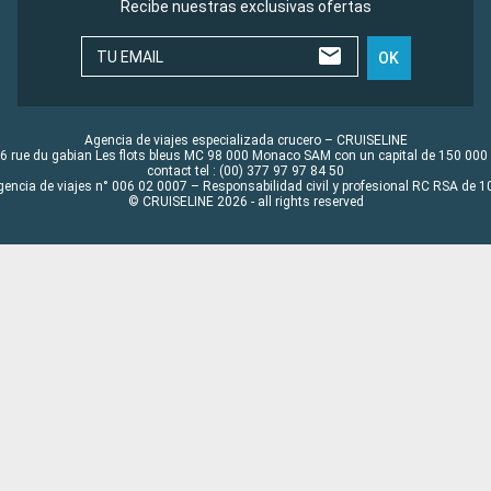
Recibe nuestras exclusivas ofertas
TU EMAIL
OK
Agencia de viajes especializada crucero – CRUISELINE
6 rue du gabian Les flots bleus MC 98 000 Monaco SAM con un capital de 150 000
contact tel : (00) 377 97 97 84 50
gencia de viajes n° 006 02 0007 – Responsabilidad civil y profesional RC RSA de
© CRUISELINE 2026 - all rights reserved