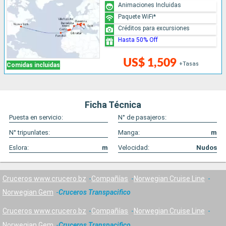
Animaciones Incluidas
Paquete WiFi*
Créditos para excursiones
Hasta 50% Off
US$ 1,509
+Tasas
Comidas incluidas
Ficha Técnica
Puesta en servicio:
N° de pasajeros:
N° tripunlates:
Manga:
m
Eslora:
m
Velocidad:
Nudos
Cruceros www.crucero.bz
Compañías
Norwegian Cruise Line
Norwegian Gem
Cruceros Transpacifico
Cruceros www.crucero.bz
Compañías
Norwegian Cruise Line
Norwegian Gem
Cruceros Transpacifico