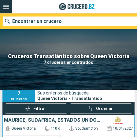
Encontrar un crucero
Nuestros destinos
Cruceros Transatlántico sobre Queen Victoria
7 cruceros encontrados
Fecha de salida
Puertos
Compañías
7
Sus criterios de búsqueda:
Buscar
Queen Victoria - Transatlántico
cruceros
Filtrar
Ordenar
MAURICE, SUDAFRICA, ESTADOS UNIDOS, ARUBA, PORTUGAL, PANAMÁ, REINO UNIDO, SALVADOR, MÉXICO, FRANCIA, FIDJI (ISLAS), NUEVA CALEDONIA, AUSTRALIA, INDONESIA, FILIPINAS, CHINA, VIETNAM, SINGAPUR, NAMIBIA,
Queen Victoria
110 d
Southampton
10/01/2027