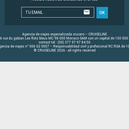
TU EMAIL
OK
Agencia de viajes especializada crucero – CRUISELINE
6 rue du gabian Les flots bleus MC 98 000 Monaco SAM con un capital de 150 000
contact tel : (00) 377 97 97 84 50
gencia de viajes n° 006 02 0007 – Responsabilidad civil y profesional RC RSA de
© CRUISELINE 2026 - all rights reserved