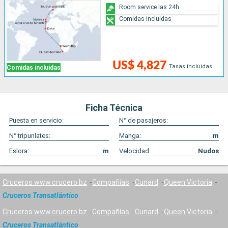
Room service las 24h
Comidas incluidas
US$ 4,827
Tasas incluidas
Comidas incluidas
Ficha Técnica
Puesta en servicio:
N° de pasajeros:
N° tripunlates:
Manga:
m
Eslora:
m
Velocidad:
Nudos
Cruceros www.crucero.bz
Compañías
Cunard
Queen Victoria
Cruceros Transatlántico
Cruceros www.crucero.bz
Compañías
Cunard
Queen Victoria
Cruceros Transatlántico