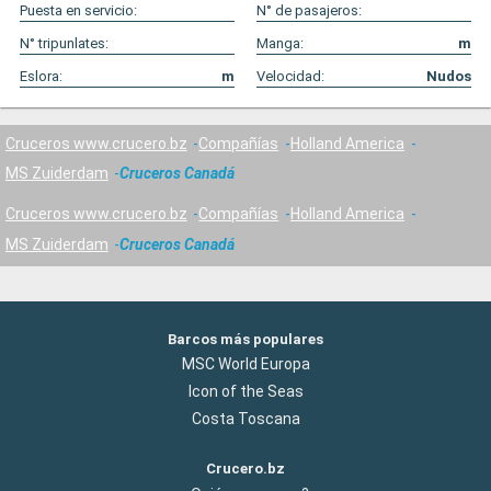
Puesta en servicio:
N° de pasajeros:
N° tripunlates:
Manga:
m
Eslora:
m
Velocidad:
Nudos
Cruceros www.crucero.bz
Compañías
Holland America
MS Zuiderdam
Cruceros Canadá
Cruceros www.crucero.bz
Compañías
Holland America
MS Zuiderdam
Cruceros Canadá
Barcos más populares
MSC World Europa
Icon of the Seas
Costa Toscana
Crucero.bz