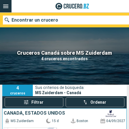
Encontrar un crucero
Nuestros destinos
Cruceros Canadá sobre MS Zuiderdam
4 cruceros encontrados
Fecha de salida
Puertos
Compañías
4
Sus criterios de búsqueda:
Buscar
MS Zuiderdam - Canadá
cruceros
Filtrar
Ordenar
CANADÁ, ESTADOS UNIDOS
MS Zuiderdam
15 d
Boston
04/09/2027