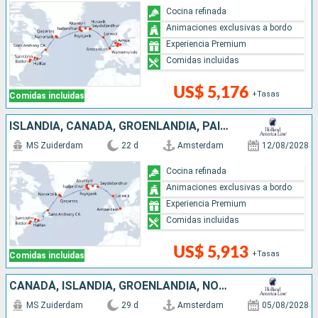
Cocina refinada
Animaciones exclusivas a bordo
Experiencia Premium
Comidas incluidas
US$ 5,176
+Tasas
Comidas incluidas
ISLANDIA, CANADÁ, GROENLANDIA, PAISES BAJOS, ESTADOS UNIDOS, REINO UNIDO
MS Zuiderdam
22 d
Amsterdam
12/08/2028
Cocina refinada
Animaciones exclusivas a bordo
Experiencia Premium
Comidas incluidas
US$ 5,913
+Tasas
Comidas incluidas
CANADÁ, ISLANDIA, GROENLANDIA, NORUEGA, PAISES BAJOS, ESTADOS UNIDOS, REINO UNIDO
MS Zuiderdam
29 d
Amsterdam
05/08/2028