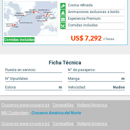
Cocina refinada
Animaciones exclusivas a bordo
Experiencia Premium
Comidas incluidas
US$ 7,292
+Tasas
Comidas incluidas
Ficha Técnica
Puesta en servicio:
N° de pasajeros:
N° tripunlates:
Manga:
m
Eslora:
m
Velocidad:
Nudos
Cruceros www.crucero.bz
Compañías
Holland America
MS Zuiderdam
Cruceros América del Norte
Cruceros www.crucero.bz
Compañías
Holland America