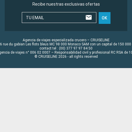
Recibe nuestras exclusivas ofertas
TU EMAIL
OK
Agencia de viajes especializada crucero – CRUISELINE
6 rue du gabian Les flots bleus MC 98 000 Monaco SAM con un capital de 150 000
contact tel : (00) 377 97 97 84 50
gencia de viajes n° 006 02 0007 – Responsabilidad civil y profesional RC RSA de
© CRUISELINE 2026 - all rights reserved