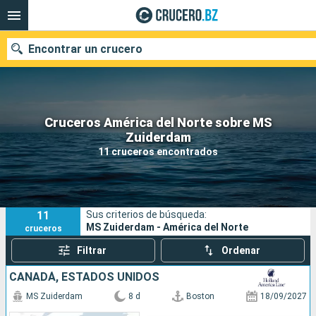
Encontrar un crucero
Cruceros América del Norte sobre MS
Nuestros destinos
Zuiderdam
11 cruceros encontrados
Fecha de salida
Puertos
Compañías
11
Sus criterios de búsqueda:
Buscar
MS Zuiderdam - América del Norte
cruceros
Filtrar
Ordenar
CANADÁ, ESTADOS UNIDOS
MS Zuiderdam
8 d
Boston
18/09/2027