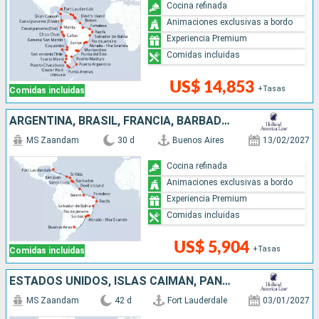
Cocina refinada
Animaciones exclusivas a bordo
Experiencia Premium
Comidas incluidas
US$ 14,853
+Tasas
Comidas incluidas
ARGENTINA, BRASIL, FRANCIA, BARBADOS, SANTA LUCIA, ANTIGUA Y BARBUDA, PUERTO RICO, ESTADOS UNIDOS
MS Zaandam
30 d
Buenos Aires
13/02/2027
Cocina refinada
Animaciones exclusivas a bordo
Experiencia Premium
Comidas incluidas
US$ 5,904
+Tasas
Comidas incluidas
ESTADOS UNIDOS, ISLAS CAIMÁN, PANAMÁ, ECUADOR, PERÚ, CHILE, ISLAS MALVINAS, URUGUAY, ARGENTINA
MS Zaandam
42 d
Fort Lauderdale
03/01/2027