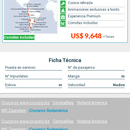
Cocina refinada
Animaciones exclusivas a bordo
Experiencia Premium
Comidas incluidas
US$ 9,648
+Tasas
Comidas incluidas
Ficha Técnica
Puesta en servicio:
N° de pasajeros:
N° tripunlates:
Manga:
m
Eslora:
m
Velocidad:
Nudos
Cruceros www.crucero.bz
Compañías
Holland America
MS Zaandam
Cruceros Sudamérica
Cruceros www.crucero.bz
Compañías
Holland America
MS Zaandam
Cruceros Sudamérica