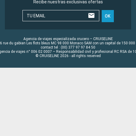
Recibe nuestras exclusivas ofertas
TU EMAIL
OK
Agencia de viajes especializada crucero – CRUISELINE
6 rue du gabian Les flots bleus MC 98 000 Monaco SAM con un capital de 150 000
contact tel : (00) 377 97 97 84 50
gencia de viajes n° 006 02 0007 – Responsabilidad civil y profesional RC RSA de
© CRUISELINE 2026 - all rights reserved