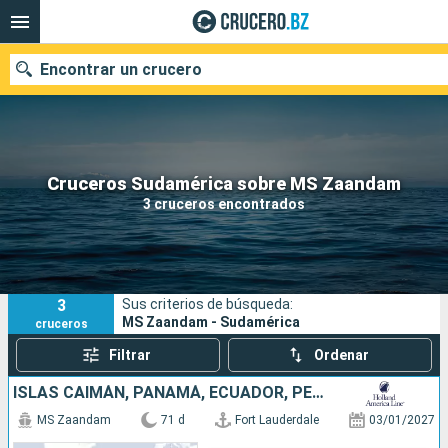
Encontrar un crucero
Nuestros destinos
Cruceros Sudamérica sobre MS Zaandam
3 cruceros encontrados
Fecha de salida
Puertos
Compañías
3
Sus criterios de búsqueda:
Buscar
MS Zaandam - Sudamérica
cruceros
Filtrar
Ordenar
ISLAS CAIMÁN, PANAMÁ, ECUADOR, PERÚ, CHILE, ARGENTINA, ISLAS MALVINAS, URUGUAY, BRASIL, FRANCIA, BARBADOS, SANTA LUCIA, ANTIGUA Y BARBUDA, PUERTO RICO, ESTADOS UNIDOS
MS Zaandam
71 d
Fort Lauderdale
03/01/2027