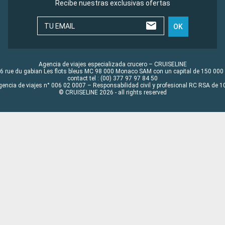
Recibe nuestras exclusivas ofertas
TU EMAIL
OK
Agencia de viajes especializada crucero – CRUISELINE
6 rue du gabian Les flots bleus MC 98 000 Monaco SAM con un capital de 150 000
contact tel : (00) 377 97 97 84 50
gencia de viajes n° 006 02 0007 – Responsabilidad civil y profesional RC RSA de
© CRUISELINE 2026 - all rights reserved