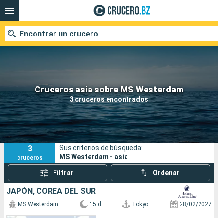
Encontrar un crucero
Nuestros destinos
Cruceros asia sobre MS Westerdam
3 cruceros encontrados
Fecha de salida
Puertos
Compañías
3
Sus criterios de búsqueda:
Buscar
MS Westerdam - asia
cruceros
Filtrar
Ordenar
JAPÓN, COREA DEL SUR
MS Westerdam
15 d
Tokyo
28/02/2027