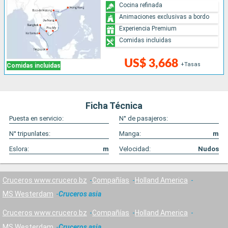
Cocina refinada
Animaciones exclusivas a bordo
Experiencia Premium
Comidas incluidas
US$ 3,668
+Tasas
Comidas incluidas
Ficha Técnica
Puesta en servicio:
N° de pasajeros:
N° tripunlates:
Manga:
m
Eslora:
m
Velocidad:
Nudos
Cruceros www.crucero.bz
Compañías
Holland America
MS Westerdam
Cruceros asia
Cruceros www.crucero.bz
Compañías
Holland America
MS Westerdam
Cruceros asia